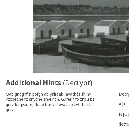
Additional Hints
(
Decrypt
)
Qãb gnagnf à pbfgn ab yaireab, avathéz fr inv
Decr
vzcbegne rz snygne znvf hzn. Gurer'f fb zhpu bs
A|B|
gurz ba jvagre, fb ab bar vf tbvat gb zvff bar bs
-------
gurz.
N|O
(lett