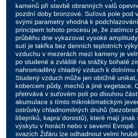
kamenů při stavbě obranných valů opevně
pozdní doby bronzové. Suťová pole pod 
svými parametry vhodná k podchlazování
principem tohoto procesu je, že zatímco 
průběhu dne vykazovat vysoké amplitudy te
sutí je takřka bez denních teplotních výk
vzduchu v mezerách mezi kameny je velmi
po studené a zvláště na srážky bohaté z
nahromaděný chladný vzduch k dolnímu o
Studený vzduch může jen obtížně unikat,
kobercem půdy, mechů a jiné vegetace. 
přetrvává v suťovém poli po dlouhou čás
akumulace s tímto mikroklimatickým jeve
ostrůvky chladnomilných druhů (bezobrat
lišejníků, kapra´dorostů), které mají jinak
výskytu v horách nebo v severní Evropě.
svazích Žďáru lze odhadnout velmi hrubě.