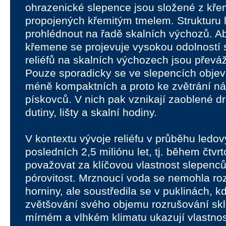
ohrazenické slepence jsou složené z kř
propojených křemitým tmelem. Strukturu
prohlédnout na řadě skalních výchozů. A
křemene se projevuje vysokou odolností 
reliéfů na skalních výchozech jsou převá
Pouze sporadicky se ve slepencích objevu
méně kompaktních a proto ke zvětrání ná
pískovců. V nich pak vznikají zaoblené dr
dutiny, lišty a skalní hodiny.
V kontextu vývoje reliéfu v průběhu ledo
posledních 2,5 miliónu let, tj. během čtv
považovat za klíčovou vlastnost slepenců
pórovitost. Mrznoucí voda se nemohla ro
horniny, ale soustředila se v puklinách, k
zvětšování svého objemu rozrušování sk
mírném a vlhkém klimatu ukazují vlastnos