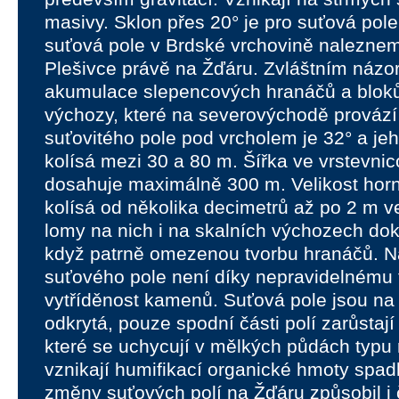
masivy. Sklon přes 20° je pro suťová pole
suťová pole v Brdské vrchovině nalezne
Plešivce právě na Žďáru. Zvláštním názo
akumulace slepencových hranáčů a bloků
výchozy, které na severovýchodě provází 
suťovitého pole pod vrcholem je 32° a je
kolísá mezi 30 a 80 m. Šířka ve vrstevn
dosahuje maximálně 300 m. Velikost hor
kolísá od několika decimetrů až po 2 m v
lomy na nich i na skalních výchozech dok
když patrně omezenou tvorbu hranáčů. N
suťového pole není díky nepravidelnému 
vytříděnost kamenů. Suťová pole jsou na
odkrytá, pouze spodní části polí zarůstají
které se uchycují v mělkých půdách typu 
vznikají humifikací organické hmoty spadl
změny suťových polí na Žďáru způsobil i 