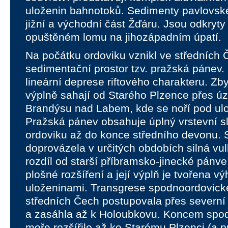
uloženin bahnotoků. Sedimenty pavlovské
jižní a východní část Žďáru. Jsou odkryty 
opuštěném lomu na jihozápadním úpatí.
Na počátku ordoviku vznikl ve středních
sedimentační prostor tzv. pražská pánev.
lineární deprese riftového charakteru. Zby
výplně sahají od Starého Plzence přes ú
Brandýsu nad Labem, kde se noří pod ulo
Pražská pánev obsahuje úplný vrstevní s
ordoviku až do konce středního devonu. 
doprovázela v určitých obdobích silná vu
rozdíl od starší příbramsko-jinecké pánve
plošné rozšíření a její výplň je tvořena 
uloženinami. Transgrese spodnoordovic
středních Čech postupovala přes severní
a zasáhla až k Holoubkovu. Koncem spod
moře rozšířilo až ke Starému Plzenci (a 