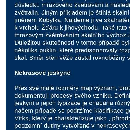
důsledku mrazového zvětrávání a násle
zvětralin. Jiným příkladem je štíhlá skal
jménem Kobylka. Najdeme ji ve skalnaté
k vrcholu Žďáru k jihovýchodu. Také tato 
mrazovým zvětráváním skalního výchoz
Důležitou skutečností v tomto případě by
několika puklin, které predisponovaly ro
skal. Směr stěn věže zůstal rovnoběžný 
Nekrasové jeskyně
Přes své malé rozměry mají význam, prot
dokumentují procesy svého vzniku. Defin
jeskyní a jejich typizace je chápána různ
našem případě se podržíme klasifikace 
Vítka, který je charakterizuje jako ,,příro
podzemní dutiny vytvořené v nekrasových