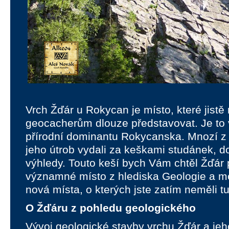
Vrch Žďár u Rokycan je místo, které jist
geocacherům dlouze představovat. Je to v
přírodní dominantu Rokycanska. Mnozí z V
jeho útrob vydali za keškami studánek, do
výhledy. Touto keší bych Vám chtěl Žďár 
významné místo z hlediska Geologie a m
nová místa, o kterých jste zatím neměli t
O Žďáru z pohledu geologického
Vývoj geologické stavby vrchu Žďár a jeho