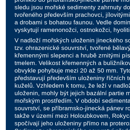
sledu jsou mořské sedimenty zahrnuty do 
tvořeného především prachovci, jílovitými 
a drobami s bohatou faunou. Vedle domina
vyskytují ramenonožci, ostnokožci, hyoliti
V nadloží mořských uloženin jineckého so
tzv. ohrazenické souvrství, tvořené běla
křemennými slepenci a hrubě zrnitými pí
tmelem. Velikost křemenných a buližníko
obvykle pohybuje mezi 20 až 50 mm. Tyt
představují především uloženiny říčních t
kuželů. Vzhledem k tomu, že leží v nadl
uloženin, mohly být jejich bazální partie 
mořským prostředím. V období sediment
souvrství, se příbramsko-jinecká pánev ro
takže v území mezi Holoubkovem, Rokyc
spočívají jeho uloženiny přímo na proter