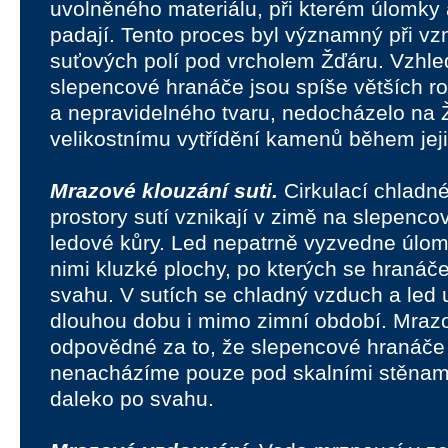
uvolněného materiálu, při kterém úlomky 
padají. Tento proces byl významný při vz
suťových polí pod vrcholem Žďáru. Vzhl
slepencové hranáče jsou spíše větších r
a nepravidelného tvaru, nedocházelo na
velikostnímu vytřídění kamenů během jej
Mrazové klouzání suti.
Cirkulací chladn
prostory sutí vznikají v zimě na slepenc
ledové kůry. Led nepatrně vyzvedne úlom
nimi kluzké plochy, po kterých se hranáč
svahu. V sutích se chladný vzduch a led 
dlouhou dobu i mimo zimní období. Mrazov
odpovědné za to, že slepencové hranáče
nenacházíme pouze pod skalními stěnami,
daleko po svahu.