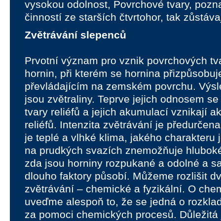
vysokou odolnost, Povrchové tvary, po
činností ze starších čtvrtohor, tak zůstáv
Zvětrávání slepenců
Prvotní význam pro vznik povrchových tv
hornin, při kterém se hornina přizpůsob
převládajícím na zemském povrchu. Výs
jsou zvětraliny. Teprve jejich odnosem se 
tvary reliéfů a jejich akumulací vznikají 
reliéfů. Intenzita zvětrávání je předurčena
je teplé a vlhké klima, jakého charakteru j
na prudkých svazích znemožňuje hluboké 
zda jsou horniny rozpukané a odolné a s
dlouho faktory působí. Můžeme rozlišit d
zvětrávání – chemické a fyzikální. O ch
uveďme alespoň to, že se jedná o rozklad
za pomoci chemických procesů. Důležitá 