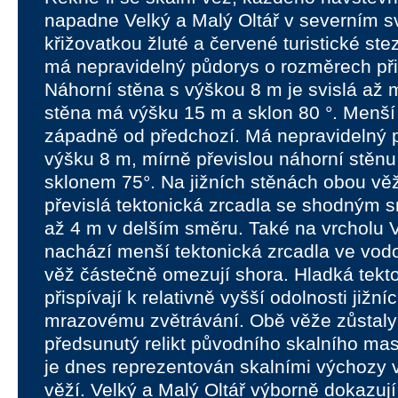
napadne Velký a Malý Oltář v severním s
křižovatkou žluté a červené turistické ste
má nepravidelný půdorys o rozměrech při
Náhorní stěna s výškou 8 m je svislá až m
stěna má výšku 15 m a sklon 80 °. Menší 
západně od předchozí. Má nepravidelný 
výšku 8 m, mírně převislou náhorní stěnu
sklonem 75°. Na jižních stěnách obou vě
převislá tektonická zrcadla se shodným 
až 4 m v delším směru. Také na vrcholu 
nachází menší tektonická zrcadla ve vodo
věž částečně omezují shora. Hladká tekt
přispívají k relativně vyšší odolnosti jižní
mrazovému zvětrávání. Obě věže zůstaly
předsunutý relikt původního skalního masi
je dnes reprezentován skalními výchozy 
věží. Velký a Malý Oltář výborně dokazuj