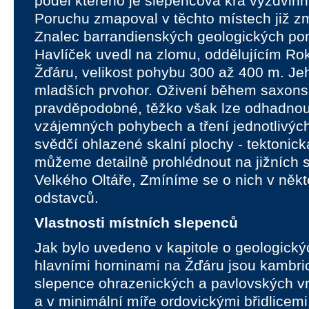
podél kterého je slepencová kra vyzdvihn
Poruchu zmapoval v těchto místech již z
Znalec barrandienských geologických po
Havlíček uvedl na zlomu, oddělujícím Ro
Žďáru, velikost pohybu 300 až 400 m. Je
mladších prvohor. Oživení během saxonsk
pravděpodobné, těžko však lze odhadnout
vzájemných pohybech a tření jednotlivýc
svědčí ohlazené skalní plochy - tektonická
můžeme detailně prohlédnout na jižních 
Velkého Oltáře, Zmíníme se o nich v někt
odstavců.
Vlastnosti místních slepenců
Jak bylo uvedeno v kapitole o geologick
hlavními horninami na Žďáru jsou kambr
slepence ohrazenických a pavlovských vrs
a v minimální míře ordovickými břidlicem