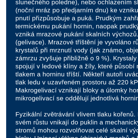
slunečného poledne), nebo ochlazením s
(noční mráz po předjarním dnu) ke vzniku
pnutí přizpůsobuje a puká. Prudkým zahř
termickému pukání hornin, naopak prud
vzniká mrazové pukání skalních výchozů.
(gelivace). Mrazové tříštění je vyvoláno 
krystalů při mrznutí vody (jak známo, ob
zámrzu zvyšuje přibližně o 9 %). Krystaly
spojují v ledové klíny a žíly, které působ
tlakem a horninu tříští. Někteří autoři u
tlak ledu v uzavřeném prostoru až 220 kPa
Makrogelivací vznikají bloky a úlomky hor
mikrogelivací se oddělují jednotlivá horni
Fyzikální zvětrávání vlivem tlaku kořenů. 
svém růstu vnikají do puklin a mechanicky
stromů mohou rozvolňovat celé skalní vý