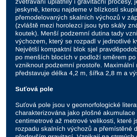
zvětrávání uplatnily i gravitační procesy, 
jeskyně, kterou najdeme v blízkosti skup
přemodelovaných skalních výchozů v zá
(zvláště mezi horolezci jsou tyto skály 
koutek). Menší podzemní dutina tady vzn
výchozem, který se rozpadl v jednotlivé k
Největší kompaktní blok sjel pravděpodob
po menších blocích v podloží směrem po
vzniknout podzemní prostoře. Maximální
představuje délka 4,2 m, šířka 2,8 m a vý
Suťová pole
Suťová pole jsou v geomorfologické litera
charakterizována jako plošné akumulace
centimetrové až metrové velikosti, které
rozpadu skalních výchozů a přemístěné d
především gravitací. Vznikají na strmých