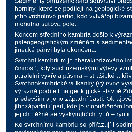
Sedimenty ohrazenického souvrství předst
horniny, které se podílejí na geologické 
jeho vrcholové partie, kde vytvářejí bizarn
mohutná suťová pole.
Koncem středního kambria došlo k výra
paleogeografickým změnám a sedimentac
jinecké pánvi byla ukončena.
Svrchní kambrium je charakterizováno int
činností, kdy suchozemskými výlevy vzni
paralelní vyvřelá pásma – strašické a kři
Svrchnokambrické vulkanity (výlevné vyvř
výrazně podílejí na geologické stavbě Žďá
především v jeho západní části. Okrajově
jihozápadní úpatí, kde je v opuštěném lo
jejich běžně se vyskytujících typů – ryolit.
Ke svrchnímu kambriu se přiřazují i sedim