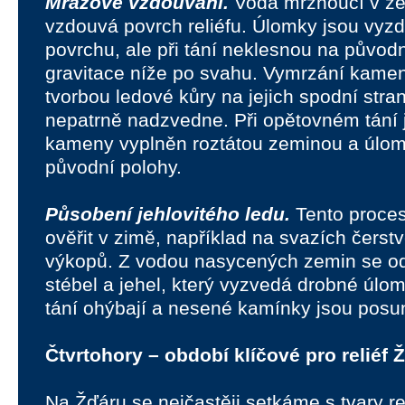
Mrazové vzdouvání.
Voda mrznoucí v z
vzdouvá povrch reliéfu. Úlomky jsou vyz
povrchu, ale při tání neklesnou na původn
gravitace níže po svahu. Vymrzání kame
tvorbou ledové kůry na jejich spodní str
nepatrně nadzvedne. Při opětovném tání 
kameny vyplněn roztátou zeminou a úlom
původní polohy.
Působení jehlovitého ledu.
Tento proce
ověřit v zimě, například na svazích čers
výkopů. Z vodou nasycených zemin se odd
stébel a jehel, který vyzvedá drobné úlom
tání ohýbají a nesené kamínky jsou pos
Čtvrtohory – období klíčové pro reliéf 
Na Žďáru se nejčastěji setkáme s tvary rel