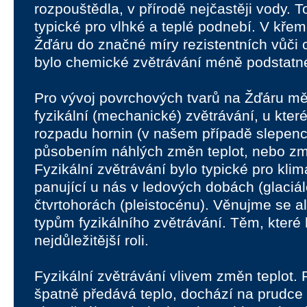
rozpouštědla, v přírodě nejčastěji vody. T
typické pro vlhké a teplé podnebí. V kře
Žďáru do značné míry rezistentních vůči
bylo chemické zvětrávání méně podstatn
Pro vývoj povrchových tvarů na Žďáru mě
fyzikální (mechanické) zvětrávání, u kter
rozpadu hornin (v našem případě slepen
působením náhlých změn teplot, nebo z
Fyzikální zvětrávání bylo typické pro kli
panující u nás v ledových dobách (glaciál
čtvrtohorách (pleistocénu). Věnujme se a
typům fyzikálního zvětrávání. Těm, které
nejdůležitější roli.
Fyzikální zvětrávání vlivem změn teplot. 
špatně předává teplo, dochází na prudce 