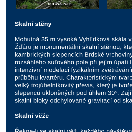
Skalní stěny
Mohutná 35 m vysoká Vyhlídková skála 
Žďáru je monumentální skalní stěnou, kter
kambrických slepencích Brdské vrchoviny
rozsáhlého suťového pole při jejím úpatí 
intenzivní modelaci fyzikálním zvětrává
průběhu kvartéru. Charakteristickým tvare
velký trojúhelníkovitý převis, který je tvo
slepenců ukloněných pod úhlem 30°. Zaj
skalní bloky odchylované gravitací od ska
Skalní věže
Řekne-li se skalní věž, každého návštěvn