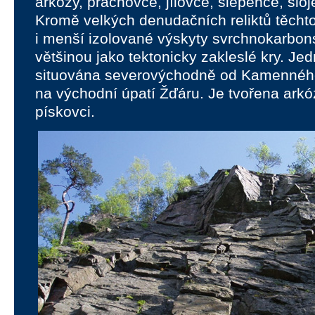
arkózy, prachovce, jílovce, slepence, sloj
Kromě velkých denudačních reliktů těcht
i menší izolované výskyty svrchnokarbon
většinou jako tektonicky zakleslé kry. Jed
situována severovýchodně od Kamennéh
na východní úpatí Žďáru. Je tvořena arkó
pískovci.