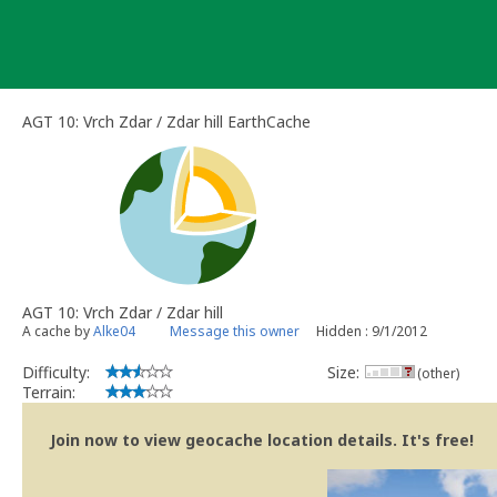
Skip
to
content
AGT 10: Vrch Zdar / Zdar hill EarthCache
AGT 10: Vrch Zdar / Zdar hill
A cache by
Alke04
Message this owner
Hidden : 9/1/2012
Difficulty:
Size:
(other)
Terrain:
Join now to view geocache location details. It's free!