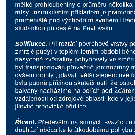
mělké prohloubeniny o průměru několika
mísy. Instruktivním příkladem je pramen
prameniště pod východním svahem Hrád
studánkou při cestě na Pavlovsko.
Soliflukce.
Při roztátí povrchové vrstvy p
zmrzlé půdy) v teplém letním období běh
nasycené zvětraliny pohybovaly ve směru
byl transportován převážně jemnozrnný m
ovšem mohly ,,plavat“ větší slepencové ú
byla patrně příčinou skutečnosti, že ost
balvany nacházíme na polích pod Žďáre
vzdálenosti od zdrojové oblasti, kde v jeji
jílovité ordovické břidlice.
Řícení.
Především na strmých svazích a 
dochází občas ke krátkodobému pohybu 