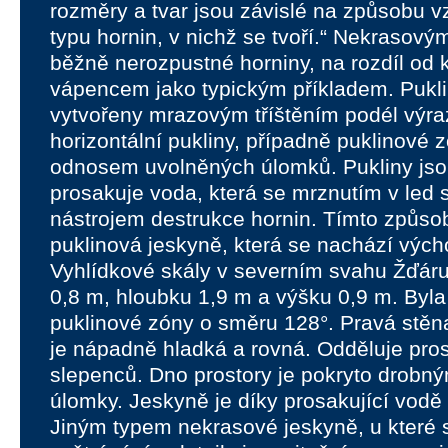
rozměry a tvar jsou závislé na způsobu v
typu hornin, v nichž se tvoří.“ Nekrasový
běžně nerozpustné horniny, na rozdíl od 
vápencem jako typickým příkladem. Pukli
vytvořeny mrazovým tříštěním podél výraz
horizontální pukliny, případně puklinové
odnosem uvolněných úlomků. Pukliny jso
prosakuje voda, která se mrznutím v led
nástrojem destrukce hornin. Tímto způso
puklinová jeskyně, která se nachází vých
Vyhlídkové skály v severním svahu Žďáru
0,8 m, hloubku 1,9 m a výšku 0,9 m. Byla
puklinové zóny o směru 128°. Pravá stěn
je nápadně hladká a rovná. Odděluje pro
slepenců. Dno prostory je pokryto drobn
úlomky. Jeskyně je díky prosakující vodě 
Jiným typem nekrasové jeskyně, u které 