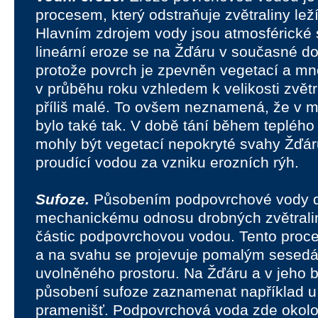
procesem, který odstraňuje zvětraliny lež
Hlavním zdrojem vody jsou atmosférické 
lineární eroze se na Žďáru v současné dob
protože povrch je zpevněn vegetací a mn
v průběhu roku vzhledem k velikosti zvět
příliš malé. To ovšem neznamená, že v mi
bylo také tak. V době tání během teplého 
mohly být vegetací nepokryté svahy Žďá
proudící vodou za vzniku erozních rýh.
Sufoze.
Působením podpovrchové vody d
mechanickému odnosu drobných zvětrali
částic podpovrchovou vodou. Tento proc
a na svahu se projevuje pomalým sesed
uvolněného prostoru. Na Žďáru a v jeho 
působení sufoze zaznamenat například 
pramenišť. Podpovrchová voda zde okolo