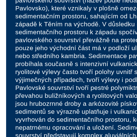
pavlovského souvrství (název podle ned
Pavlovsko), které vznikaly v plošně om
sedimentačním prostoru, sahajícím od Lh
západě k Těním na východě. V důsledku 
sedimentačního prostoru k západu spočív
pavlovského souvrství převážně na prote
pouze jeho východní část má v podloží u
nebo středního kambria. Sedimentace pa
probíhala současně s intenzivní vulkanick
ryolitové výlevy často tvoří polohy uvnitř
výjimečných případech, tvoří výlevy i pod
Pavlovské souvrství tvoří pestré polymikt
převahou buližníkových a ryolitových va
jsou hrubozrnné droby a arkózovité písko
sedimentů se výrazně uplatňuje i vulkanic
vyvrhován do sedimentačního prostoru, k
nepatrnému opracování a uložení. Sedim
souvrství představují komplex aluviálníc