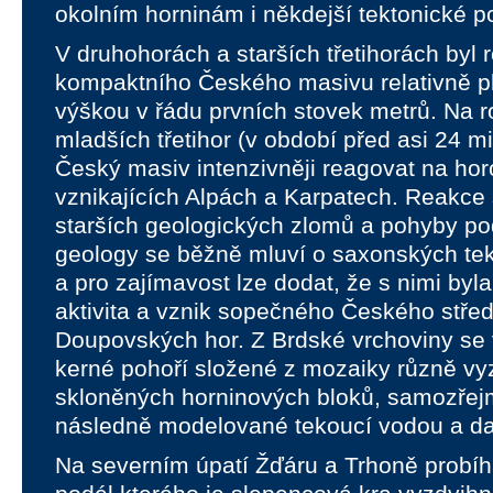
okolním horninám i někdejší tektonické p
V druhohorách a starších třetihorách byl r
kompaktního Českého masivu relativně 
výškou v řádu prvních stovek metrů. Na r
mladších třetihor (v období před asi 24 mil
Český masiv intenzivněji reagovat na ho
vznikajících Alpách a Karpatech. Reakce 
starších geologických zlomů a pohyby po
geology se běžně mluví o saxonských te
a pro zajímavost lze dodat, že s nimi byl
aktivita a vznik sopečného Českého střed
Doupovských hor. Z Brdské vrchoviny se v
kerné pohoří složené z mozaiky různě vy
skloněných horninových bloků, samozřej
následně modelované tekoucí vodou a dalš
Na severním úpatí Žďáru a Trhoně probíh