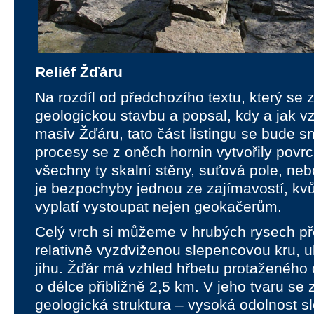
Reliéf Žďáru
Na rozdíl od předchozího textu, který se 
geologickou stavbu a popsal, kdy a jak vzn
masiv Žďáru, tato část listingu se bude sna
procesy se z oněch hornin vytvořily povr
všechny ty skalní stěny, suťová pole, neb
je bezpochyby jednou ze zajímavostí, kvů
vyplatí vystoupat nejen geokačerům.
Celý vrch si můžeme v hrubých rysech pře
relativně vyzdviženou slepencovou kru, 
jihu. Žďár má vzhled hřbetu protaženého
o délce přibližně 2,5 km. V jeho tvaru se 
geologická struktura – vysoká odolnost s