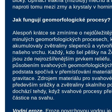
bloky. Upínací vlákna (rhizoidy) mechů a 
naproti tomu mezi zrny a krystaly v horni
Jak fungují geomorfologické procesy?
Alespoň krátce se zmíníme o nejdůležitěj
minulých geomorfologických procesech, k
akumulovaly zvětraliny slepenců a vytvořily
našeho vrchu. Každý, kdo šel pěšky na Ž
jsou zde nejrozšířenějším prvkem reliéfu.
působením svahových geomorfologických 
podstata spočívá v přemísťování materiá
gravitace. Zdrojem materiálu pro svahové
především srážky a zvětraliny skalního 
dochází tehdy, když svahové procesy překo
částice na svahu.
Vodní eroze.
Eroze povrchovou vodou je 