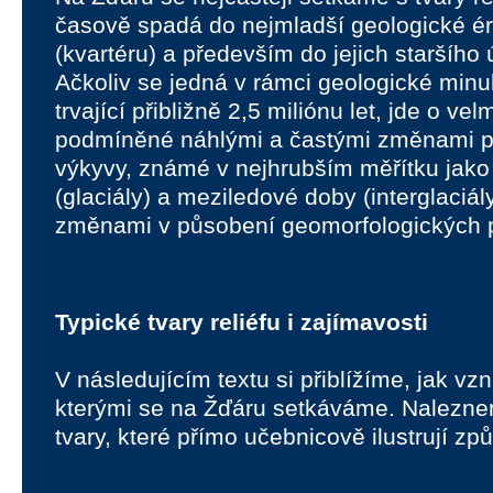
časově spadá do nejmladší geologické éry
(kvartéru) a především do jejich staršího 
Ačkoliv se jedná v rámci geologické minul
trvající přibližně 2,5 miliónu let, jde o v
podmíněné náhlými a častými změnami po
výkyvy, známé v nejhrubším měřítku jako
(glaciály) a meziledové doby (interglaciál
změnami v působení geomorfologických 
Typické tvary reliéfu i zajímavosti
V následujícím textu si přiblížíme, jak vzni
kterými se na Žďáru setkáváme. Nalezne
tvary, které přímo učebnicově ilustrují z