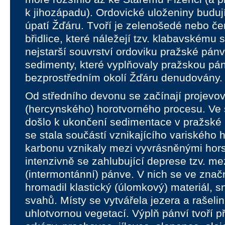
k jihozápadu). Ordovické uloženiny buduj
úpatí Žďáru. Tvoří je zelenošedé nebo če
břidlice, které náležejí tzv. klabavskému so
nejstarší souvrství ordoviku pražské pánv
sedimenty, které vyplňovaly pražskou pán
bezprostředním okolí Žďáru denudovány.
Od středního devonu se začínají projevov
(hercynského) horotvorného procesu. Ve
došlo k ukončení sedimentace v pražské p
se stala součástí vznikajícího variského 
karbonu vznikaly mezi vyvrásněnými hor
intenzivně se zahlubující deprese tzv. m
(intermontánní) pánve. V nich se ve zn
hromadil klastický (úlomkový) materiál, 
svahů. Místy se vytvářela jezera a rašeli
uhlotvornou vegetací. Výplň pánví tvoří 