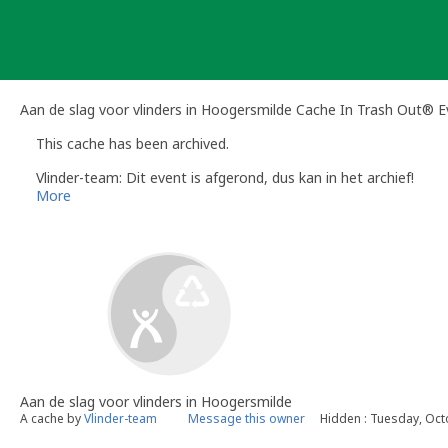
Skip
to
content
Aan de slag voor vlinders in Hoogersmilde Cache In Trash Out® E
This cache has been archived.
Vlinder-team: Dit event is afgerond, dus kan in het archief!
More
Aan de slag voor vlinders in Hoogersmilde
A cache by
Vlinder-team
Message this owner
Hidden : Tuesday, Oct