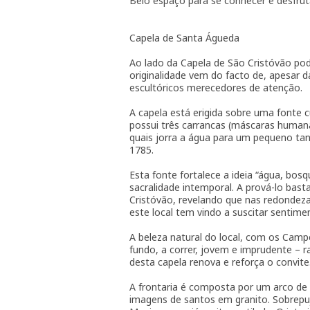
Belo espaço para se conhecer e desfrutar
Capela de Santa Águeda
Ao lado da Capela de São Cristóvão po
originalidade vem do facto de, apesar 
escultóricos merecedores de atenção.
A capela está erigida sobre uma fonte c
possui três carrancas (máscaras humana
quais jorra a água para um pequeno tan
1785.
Esta fonte fortalece a ideia “água, b
sacralidade intemporal. A prová-lo bast
Cristóvão, revelando que nas redondeza
este local tem vindo a suscitar sentim
A beleza natural do local, com os Camp
fundo, a correr, jovem e imprudente – r
desta capela renova e reforça o convite
A frontaria é composta por um arco de
imagens de santos em granito. Sobrep