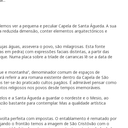
...
demos ver a pequena e peculiar Capela de Santa Águeda. A sua
da reduzida dimensão, conter elementos arquitectónicos e
ujas águas, assevera o povo, são milagrosas. Esta fonte
s em pedra) com expressões faciais distintas, a partir das
que. Numa placa sobre a tríade de carrancas lê-se a data de
osque e montanha”, denominador comum de espaços de
ará referir a ara romana existente dentro da Capela de São
s ter-se-ão praticado cultos pagãos. É admirável pensar como
entos religiosos nos povos desde tempos imemoráveis.
elos e a Santa Águeda a guardar o nordeste e o Mesio, ao
azão bastante para contemplar. Mas a qualidade artística
.
 volta perfeita com impostas. O entablamento é rematado por
ujando o frontão temos a imagem de São Cristóvão com o