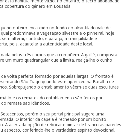
ior está habitualmente vazio, no entanto, o tecto abobadado
ica cobertura do género em Lousada.
queno outeiro encaixado no fundo do alcantilado vale de
 qual predominava a vegetação silvestre e o pinheiral, hoje
em alterar, contudo, e para já, a tranquilidade e
rta, pois, acautelar a autenticidade deste local.
itmada pelos três corpos que a compõem. A galilé, composta
re um muro quadrangular que a limita, realça-lhe o cunho
de volta perfeita formado por aduelas largas. O frontão é
resentando São Tiago quando este apareceu na Batalha de
cenos. Sobrepujando o entablamento vêem-se duas esculturas
imá-lo e os remates do entablamento são feitos por
 do remate são idênticos.
 Setecentos, porém o seu portal principal sugere uma
formada. O interior da capela é recheado por um bonito
. A acertada opção de rebocar e pintar de branco as paredes
eu aspecto, conferindo-lhe o verdadeiro espírito devocional.