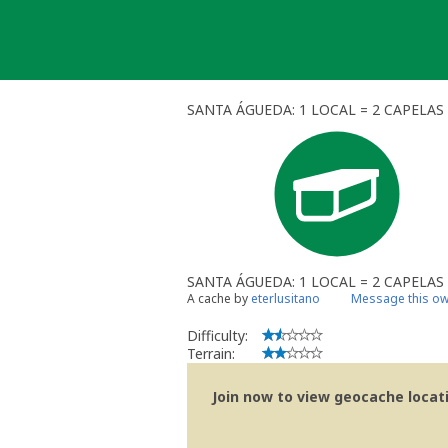
Skip
to
content
SANTA ÁGUEDA: 1 LOCAL = 2 CAPELAS T
SANTA ÁGUEDA: 1 LOCAL = 2 CAPELAS
A cache by
eterlusitano
Message this o
Difficulty:
Terrain:
Join now to view geocache locatio