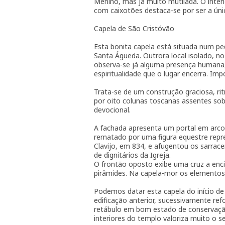
Menino, mas já muito mutilada. O inter
com caixotões destaca-se por ser a ún
Capela de São Cristóvão
Esta bonita capela está situada num pe
Santa Águeda. Outrora local isolado, no
observa-se já alguma presença humana, s
espiritualidade que o lugar encerra. Impo
Trata-se de um construção graciosa, r
por oito colunas toscanas assentes sob
devocional.
A fachada apresenta um portal em arco 
rematado por uma figura equestre rep
Clavijo, em 834, e afugentou os sarra
de dignitários da Igreja.
O frontão oposto exibe uma cruz a enc
pirâmides. Na capela-mor os elementos
Podemos datar esta capela do início de
edificação anterior, sucessivamente re
retábulo em bom estado de conservação
interiores do templo valoriza muito o s