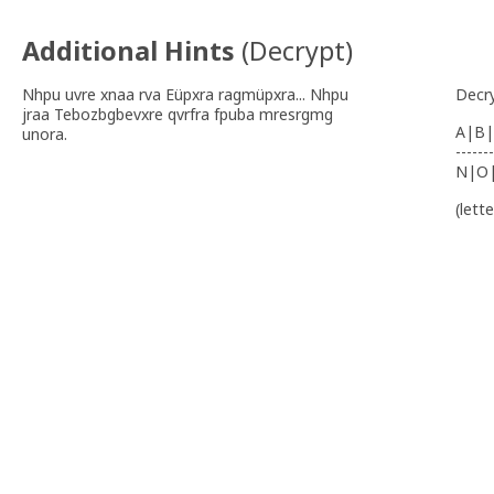
Additional Hints
(
Decrypt
)
Nhpu uvre xnaa rva Eüpxra ragmüpxra... Nhpu
Decr
jraa Tebozbgbevxre qvrfra fpuba mresrgmg
A|B|
unora.
-------
N|O
(lett