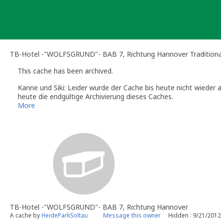
Skip
to
content
TB-Hotel -"WOLFSGRUND"- BAB 7, Richtung Hannover Traditiona
This cache has been archived.
Kanne und Siki: Leider wurde der Cache bis heute nicht wieder 
heute die endgültige Archivierung dieses Caches.
Wenn du an dieser Stelle wieder einen Cache platzieren möchtes
More
Gruß,
Sanne
Kanne und Siki
(Official Geocaching.com Volunteer Reviewer)
Die Info-Seiten der deutschsprachigen Reviewer:
http://www.gc
TB-Hotel -"WOLFSGRUND"- BAB 7, Richtung Hannover
A cache by
HeideParkSoltau
Message this owner
Hidden : 9/21/2012