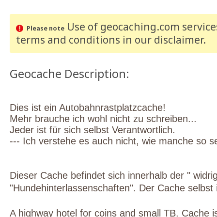
Use of geocaching.com services
Please note
terms and conditions
in our disclaimer
.
Geocache Description:
Dies ist ein Autobahnrastplatzcache!
Mehr brauche ich wohl nicht zu schreiben...
Jeder ist für sich selbst Verantwortlich.
--- Ich verstehe es auch nicht, wie manche so se
Dieser
Cache
befindet
sich
innerhalb
der
"
widri
"
Hundehinterlassenschaften"
.
Der
Cache
selbst
A highway hotel for coins and small TB. Cache 