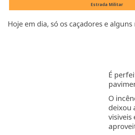
Estrada Militar
Hoje em dia, só os caçadores e algun
É perfei
pavimen
O incên
deixou 
visiveis
aprovei