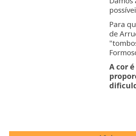
Damos a
possívei
Para qu
de Arru
"tombos
Formos
A cor 
propor
dificul