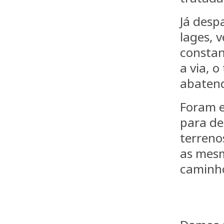
Já des
lages, 
constan
a via, o
abaten
Foram 
para de
terreno
as mes
caminhos