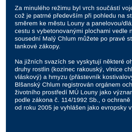
Za minulého režimu byl vrch součástí voj
což je patrné především při pohledu na st
směrem ke městu Louny a panelovou/dlá
cestu s vybetonovanými plochami vedle ní
sousední Malý Chlum můžete po pravé str
tankové zákopy.
Na jižních svazích se vyskytují některé 
druhy rostlin (kozinec rakouský, vlnice ch
vláskový) a hmyzu (přástevník kostivalov
Blšanský Chlum registrován orgánem och
životního prostředí MÚ Louny jako význa
podle zákona č. 114/1992 Sb., o ochraně p
od roku 2005 je vyhlášen jako evropsky v