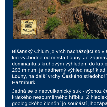
Blšanský Chlum je vrch nacházející se v 
km východně od města Louny. Je zajímav
dominantu s kruhovým výhledem do kraje,
293 m n.m. je nádherný výhled například
Louny, na další vrchy Českého středohoř
Hazmburk.
Jedná se o neovulkanický suk - výchoz č
krátkého nesouměrného hříbku. Z hledisk
geologického členění je součástí jihozápa