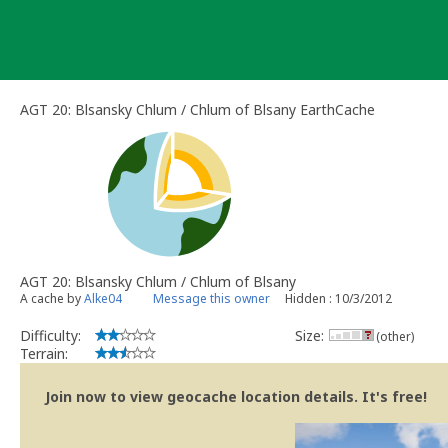
Skip
to
content
AGT 20: Blsansky Chlum / Chlum of Blsany EarthCache
AGT 20: Blsansky Chlum / Chlum of Blsany
A cache by
Alke04
Message this owner
Hidden : 10/3/2012
Difficulty:
Size:
(other)
Terrain:
Join now to view geocache location details. It's free!