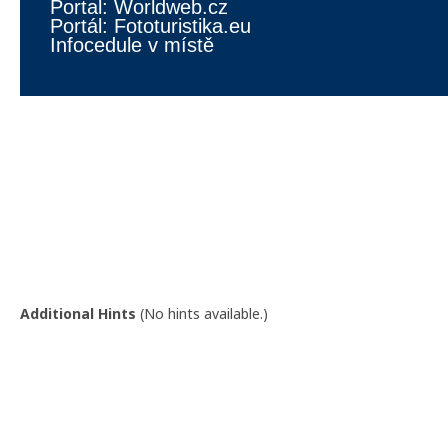
Portal: Worldweb.cz
Portál: Fototuristika.eu
Infocedule v místě
TATO CACHE JE SOUČÁSTÍ
Additional Hints
(
No hints available.
)