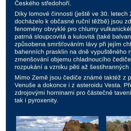
Českého středohoří.
Díky lomové činnosti (ještě ve 30. letech 
docházelo k občasné ruční těžbě) jsou zd
fenomény obvyklé pro chlumy vulkanické
patrná sloupcovitá a kulovitá (také balvan
způsobena smršťováním lávy při jejím chl
bahenních prasklin na dně vypuštěného r
zmenšování objemu chladnoucího čediče 
rozpukání a vzniku pěti až šestihranných
Mimo Země jsou čediče známé taktéž z
Venuše a dokonce i z asteroidu Vesta. P
zdrojovými horninami pro částečné tavení 
tak i pyroxenity.