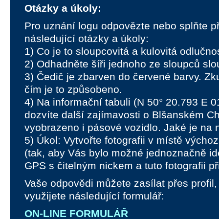
Otázky a úkoly:
Pro uznání logu odpovězte nebo splňte p
následující otázky a úkoly:
1) Co je to sloupcovitá a kulovitá odlučno
2) Odhadněte šíři jednoho ze sloupců slo
3) Čedič je zbarven do červené barvy. Zk
čím je to způsobeno.
4) Na informační tabuli (N 50° 20.793 E 0
dozvíte další zajímavosti o Blšanském C
vyobrazeno i pásové vozidlo. Jaké je na n
5) Úkol: Vytvořte fotografii v místě vých
(tak, aby Vás bylo možné jednoznačně ide
GPS s čitelným nickem a tuto fotografii p
Vaše odpovědi můžete zasílat přes profil,
využijete následující formulář:
ON-LINE FORMULÁŘ