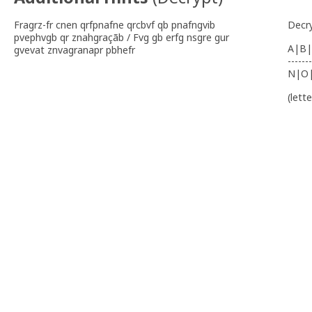
Fragrz-fr cnen qrfpnafne qrcbvf qb pnafngvib
Decr
pvephvgb qr znahgraçãb / Fvg gb erfg nsgre gur
A|B|
gvevat znvagranapr pbhefr
-------
N|O
(lett