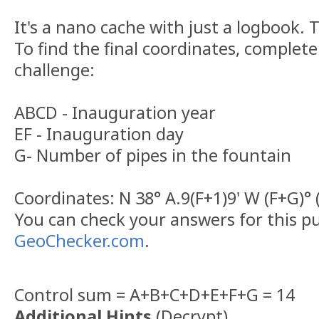
It's a nano cache with just a logbook. 
To find the final coordinates, complete
challenge:
ABCD - Inauguration year
EF - Inauguration day
G- Number of pipes in the fountain
Coordinates: N 38° A.9(F+1)9' W (F+G)° (F
You can check your answers for this p
GeoChecker.com
.
Control sum = A+B+C+D+E+F+G = 14
Additional Hints
(
Decrypt
)