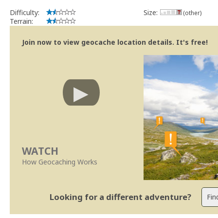
implicações que as guidelines actuais indicam.
Difficulty:
Size:
(other)
Se no local existe algum container, por favor recolha-o a fim de 
Terrain:
Obrigado
[b] btreviewer [/b]
Join now to view geocache location details. It's free!
Geocaching.com Volunteer Cache Reviewer
[url=http://support.groundspeak.com/index.php?pg=kb.page&id=77]
WATCH
How Geocaching Works
Looking for a different adventure?