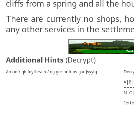
cliffs from a spring and all the ho
There are currently no shops, hot
any other services in the settlem
Additional Hints
(
Decrypt
)
An onfr qb fnythrveb / ng gur onfr bs gur Jvyybj
Decr
A|B|
-------
N|O
(lett