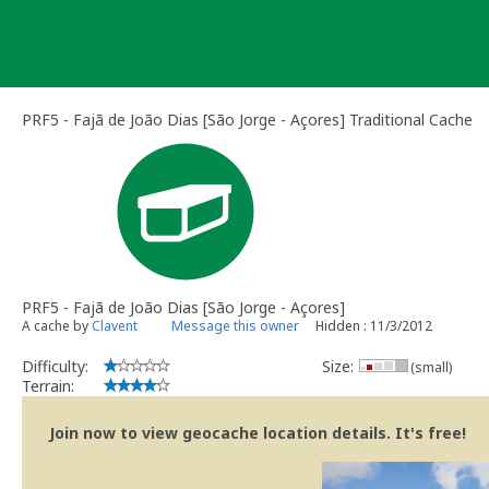
Skip
to
content
PRF5 - Fajã de João Dias [São Jorge - Açores] Traditional Cache
PRF5 - Fajã de João Dias [São Jorge - Açores]
A cache by
Clavent
Message this owner
Hidden : 11/3/2012
Difficulty:
Size:
(small)
Terrain:
Join now to view geocache location details. It's free!