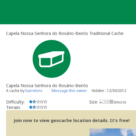
Skip
to
content
Capela Nossa Senhora do Rosário-Beirós Traditional Cache
Capela Nossa Senhora do Rosário-Beirós
A cache by
barretorx
Message this owner
Hidden : 12/30/2012
Difficulty:
Size:
(micro)
Terrain:
Join now to view geocache location details. It's free!