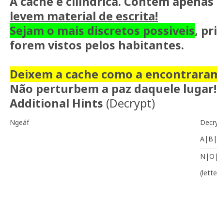
A cache é cilindrica. Contém apenas
levem material de escrita!
Sejam o mais discretos possiveis
, p
forem vistos pelos habitantes.
Deixem a cache como a encontrara
Não perturbem a paz daquele lugar!
Additional Hints
(
Decrypt
)
Ngeáf
Decr
A|B|
-------
N|O
(lett