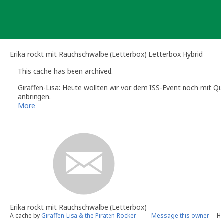
Skip
to
content
Erika rockt mit Rauchschwalbe (Letterbox) Letterbox Hybrid
This cache has been archived.
Giraffen-Lisa: Heute wollten wir vor dem ISS-Event noch mit
anbringen.
Großes Entsetzen 😳 über diesen üblen Vandalismus!
More
Mit welcher brachialer Gewalt hier vorgegangen wurde ist ers
Hier ist leider nichts mehr zu retten und wir müssen die schö
Lostplace sehr am Herzen. Ein wunderschöner Cache, der für
Danke für sehr schönen Logs, die wir all die vielen Jahre beko
Traurige und schmerzvolle Abschiedsgrüße
Giraffen-Lisa & die Piratenrocker 🏴‍☠️
Erika rockt mit Rauchschwalbe (Letterbox)
A cache by
Giraffen-Lisa & the Piraten-Rocker
Message this owner
H