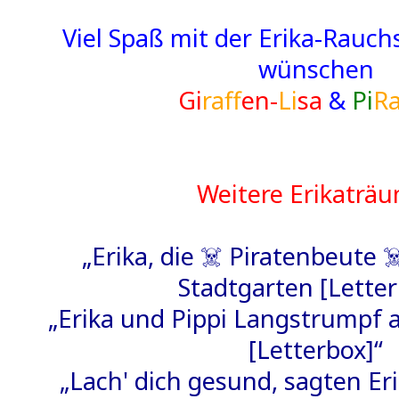
Viel Spaß mit der Erika-Rau
wünschen
Gi
raff
en-
Li
sa
&
Pi
R
Weitere Erikaträ
„Erika, die ☠️ Piratenbeute ☠
Stadtgarten [Letter
„Erika und Pippi Langstrumpf
[Letterbox]“
„Lach' dich gesund, sagten Er