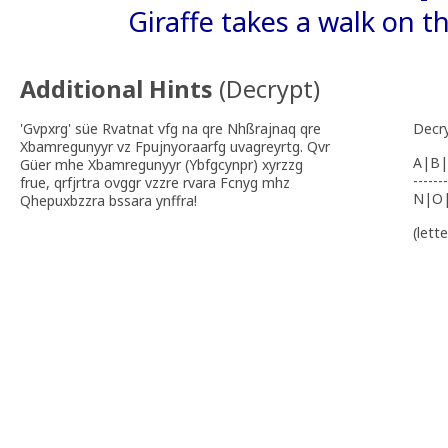
Giraffe takes a walk on th
Additional Hints
(
Decrypt
)
'Gvpxrg' süe Rvatnat vfg na qre Nhßrajnaq qre
Decr
Xbamregunyyr vz Fpujnyoraarfg uvagreyrtg. Qvr
A|B|
Güer mhe Xbamregunyyr (Ybfgcynpr) xyrzzg
-------
frue, qrfjrtra ovggr vzzre rvara Fcnyg mhz
N|O
Qhepuxbzzra bssara ynffra!
(lett