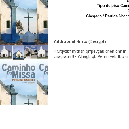
D
Tipo de piso
Camin
Chegada
/
Partida
Nossa 
Additional Hints
(
Decrypt
)
!! Crqvzbf nythzn qrfpevçãb cnen dhr fr
znagraun !! - Whagb qb Pehmrveb fbo c