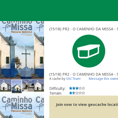
Skip
to
content
(15/18) PR2 - O CAMINHO DA MISSA - S.
(15/18) PR2 - O CAMINHO DA MISSA - 
A cache by
SACTeam
Message this owne
Difficulty:
Terrain:
Join now to view geocache locatio