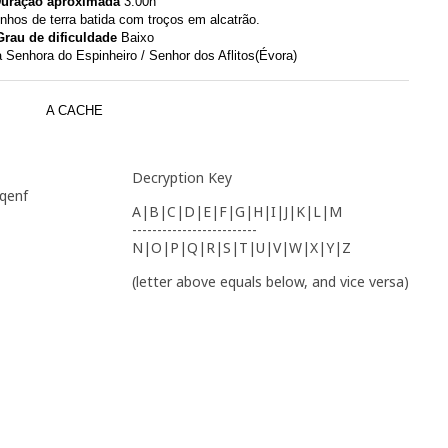
uração aproximada
3:00h
hos de terra batida com troços em alcatrão.
Grau de dificuldade
Baixo
Senhora do Espinheiro /
Senhor dos Aflitos
(Évora)
A CACHE
Decryption Key
rqenf
A|B|C|D|E|F|G|H|I|J|K|L|M
-------------------------
N|O|P|Q|R|S|T|U|V|W|X|Y|Z
(letter above equals below, and vice versa)