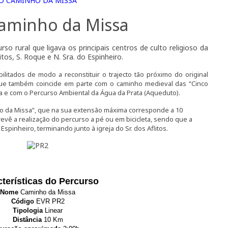
O CAMINHO DA MISSA
Caminho da Missa
o rural que ligava os principais centros de culto religioso da
itos, S. Roque e N. Sra. do Espinheiro.
litados de modo a reconstituir o trajecto tão próximo do original
que também coincide em parte com o caminho medieval das “Cinco
a e com o Percurso Ambiental da Água da Prata (Aqueduto).
ho da Missa”, que na sua extensão máxima corresponde a 10
evê a realização do percurso a pé ou em bicicleta, sendo que a
spinheiro, terminando junto à igreja do Sr. dos Aflitos.
terísticas do Percurso
Nome
Caminho da Missa
Código
EVR PR2
Tipologia
Linear
Distância
10 Km