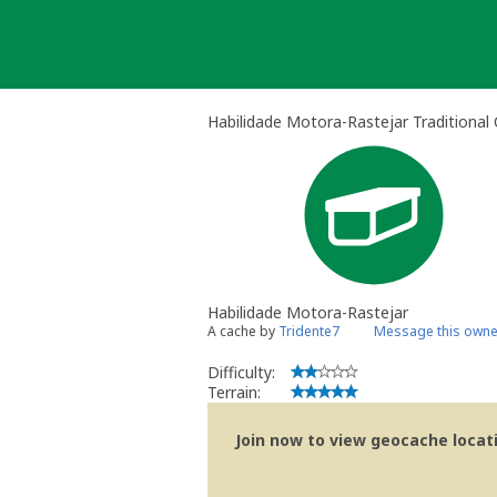
Skip
to
content
Habilidade Motora-Rastejar Traditional
Habilidade Motora-Rastejar
A cache by
Tridente7
Message this owne
Difficulty:
Terrain:
Join now to view geocache locatio