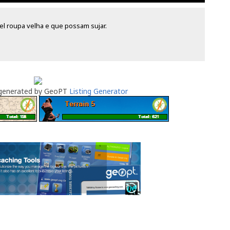
el roupa velha e que possam sujar.
 generated by GeoPT
Listing Generator