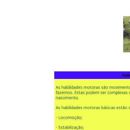
Hab
As habilidades motoras são moviment
fazemos. Estas podem ser complexas 
nascimento.
As habilidades motoras básicas estão d
- Locomoção;
- Estabilização;