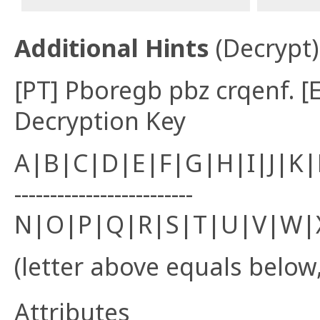
Additional Hints
(
Decrypt
)
[PT] Pboregb pbz crqenf. [
Decryption Key
A|B|C|D|E|F|G|H|I|J|K
-------------------------
N|O|P|Q|R|S|T|U|V|W|
(letter above equals below,
Attributes