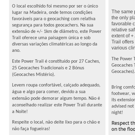
O local escolhido foi mesmo por ser o único
The
same
lugar na Madeira, onde temos condições
the
only pl
favoráveis para o geocaching com relativa
favorable c
segurança para todos geocachers. Na sua
relative sa
extensão de +/- 1km de diâmetro, este Power
extent
of + 
Trail oferece uma paisagem única e sob
Trail
offer
diversas variações climatéricas ao longo da
various
cli
ano.
The
Power
Este Power Trail é constituído por 27 Caches,
Geocaches
25 Geocaches Tradicionais e 2 Bónus
Geocaches
)
(Geocaches Mistério).
Levem roupa confortável, calçado adequado,
Bring
comfo
água e algo para comer, devido a sua
footwear
,
w
extensão pode demorar algum tempo. Não é
its extensio
aconselhado realizar este Power Trail durante
advised not
a Noite!
night
!
Respect t
Respeite o local, não deite lixo para o chão e
on the flo
não faça fogueiras!