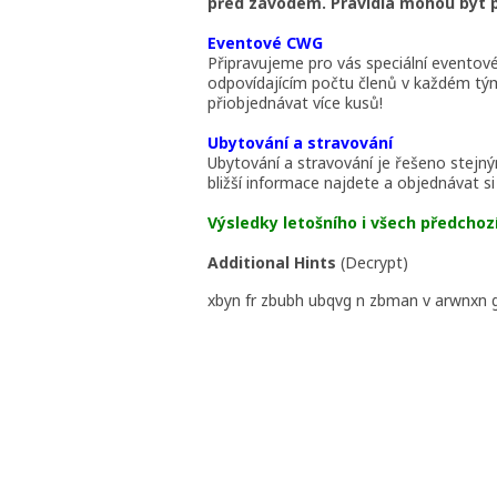
před závodem. Pravidla mohou být 
Eventové CWG
Připravujeme pro vás speciální evento
odpovídajícím počtu členů v každém tým
přiobjednávat více kusů!
Ubytování a stravování
Ubytování a stravování je řešeno stejn
bližší informace najdete a objednávat s
Výsledky letošního i všech předcho
Additional Hints
(
Decrypt
)
xbyn fr zbubh ubqvg n zbman v arwnxn 