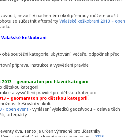
í závodit, nevadí! V nádherném okolí přehrady můžete prožít
obotu se zúčastnit afterpárty
Valašské keškobraní 2013 – open
vodu.
Valašské keškobraní
o obě soutěžní kategorie, ubytování, večeře, odpočinek před
rtovní příprava, instrukce a vysvětlení pravidel
 2013 – geomaraton pro hlavní kategorii.
ro dětskou kategorii
trukce a vysvětlení pravidel pro dětskou kategorii
013 – geomaraton pro dětskou kategorii.
 možnost kešování v okolí.
3 - open event
- vyhlášení výsledků geozávodu – oslava těch
i, afterpárty...
 eventy dva. Tento je určen výhradně pro účastníky
vníci se přihlašují a logují jen na open event -
ZDE!
.