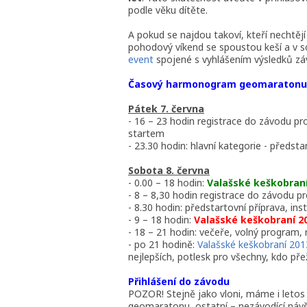
podle věku dítěte.
A pokud se najdou takoví, kteří nechtěj
pohodový víkend se spoustou keší a v s
event
spojené s vyhlášením výsledků zá
Časový harmonogram geomaratonu 
Pátek 7. června
- 16 – 23 hodin registrace do závodu pr
startem
- 23.30 hodin: hlavní kategorie - předsta
Sobota 8. června
- 0.00 – 18 hodin:
Valašské keškobraní
- 8 – 8,30 hodin registrace do závodu p
- 8.30 hodin: předstartovní příprava, ins
- 9 – 18 hodin:
Valašské keškobraní 2
- 18 – 21 hodin: večeře, volný program,
- po 21 hodině:
Valašské keškobraní 201
nejlepších, potlesk pro všechny, kdo přežil
Přihlášení do závodu
POZOR! Stejně jako vloni, máme i letos
geomaratonu, ostatní – nezávodící návště