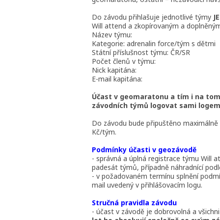
Do závodu přihlašuje jednotlivé týmy
J
Will attend a zkopírovaným a doplněným
Název týmu:
Kategorie: adrenalin force/tým s dětmi
Státní příslušnost týmu: ČR/SR
Počet členů v týmu:
Nick kapitána:
E-mail kapitána:
Účast v geomaratonu a tím i na tom
závodních týmů logovat sami logem
Do závodu bude připuštěno maximálně 50
Kč/tým.
Podmínky účasti v geozávodě
- správná a úplná registrace týmu Will 
padesát týmů, případně náhradnící podle
- v požadovaném termínu splnění podmí
mail uvedený v přihlášovacím logu.
Stručná pravidla závodu
- účast v závodě je dobrovolná a všichni