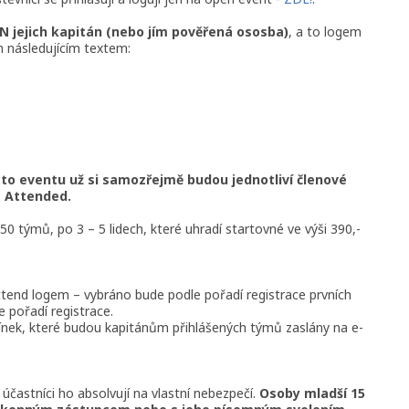
EN jejich kapitán (nebo jím pověřená ososba)
, a to logem
 následujícím textem:
to eventu už si samozřejmě budou jednotliví členové
 Attended.
 týmů, po 3 – 5 lidech, které uhradí startovné ve výši 390,-
attend logem – vybráno bude podle pořadí registrace prvních
 pořadí registrace.
nek, které budou kapitánům přihlášených týmů zaslány na e-
 účastníci ho absolvují na vlastní nebezpečí.
Osoby mladší 15