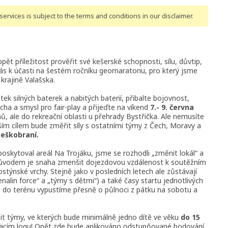
ervices is subject to the terms and conditions
in our disclaimer
.
ět příležitost prověřit své kešerské schopnosti, sílu, důvtip,
ás k účasti na šestém ročníku geomaratonu, pro který jsme
 krajině Valašska.
ek silných baterek a nabitých baterií, přibalte bojovnost,
ha a smysl pro fair-play a přijeďte na víkend
7.- 9. června
ů, ale do rekreační oblasti u přehrady Bystřička. Ale nemusíte
aším cílem bude změřit síly s ostatními týmy z Čech, Moravy a
eškobraní.
poskytoval areál Na Trojáku, jsme se rozhodli „změnit lokál“ a
důvodem je snaha zmenšit dojezdovou vzdálenost k soutěžním
týnské vrchy. Stejně jako v posledních letech ale zůstávají
nalin force“ a „týmy s dětmi“) a také časy startu jednotlivých
u do terénu vypustíme přesně o půlnoci z pátku na sobotu a
it týmy, ve kterých bude minimálně jedno dítě ve věku
do 15
ovacím logu! Opět zde bude aplikováno odstupňované bodování