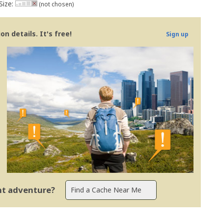
Size:
(not chosen)
n details. It's free!
Sign up
ent adventure?