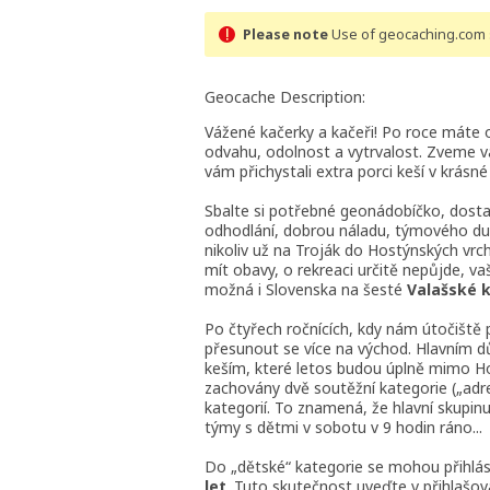
Please note
Use of geocaching.com s
Geocache Description:
Vážené kačerky a kačeři! Po roce máte op
odvahu, odolnost a vytrvalost. Zveme v
vám přichystali extra porci keší v krásné
Sbalte si potřebné geonádobíčko, dostat
odhodlání, dobrou náladu, týmového duc
nikoliv už na Troják do Hostýnských vrch
mít obavy, o rekreaci určitě nepůjde, v
možná i Slovenska na šesté
Valašské k
Po čtyřech ročnících, kdy nám útočiště 
přesunout se více na východ. Hlavním 
keším, které letos budou úplně mimo Hos
zachovány dvě soutěžní kategorie („adre
kategorií. To znamená, že hlavní skupin
týmy s dětmi v sobotu v 9 hodin ráno...
Do „dětské“ kategorie se mohou přihlás
let
. Tuto skutečnost uveďte v přihlaš