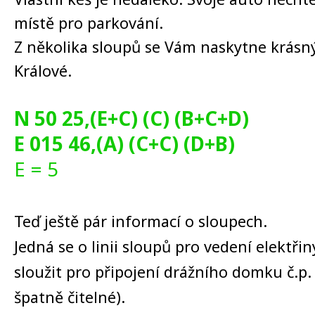
místě pro parkování.
Z několika sloupů se Vám naskytne krásn
Králové.
N 50 25,(E+C) (C) (B+C+D)
E 015 46,(A) (C+C) (D+B)
E = 5
Teď ještě pár informací o sloupech.
Jedná se o linii sloupů pro vedení elektři
sloužit pro připojení drážního domku č.p. 
špatně čitelné).