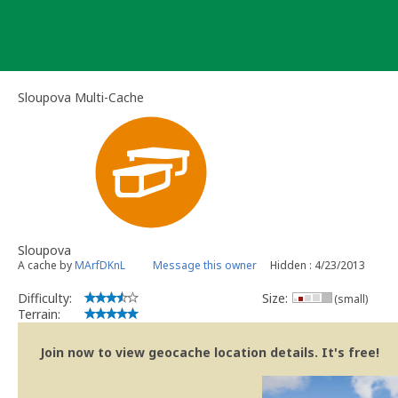
Skip
to
content
Sloupova Multi-Cache
Sloupova
A cache by
MArfDKnL
Message this owner
Hidden : 4/23/2013
Difficulty:
Size:
(small)
Terrain:
Join now to view geocache location details. It's free!