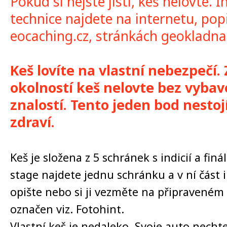
Pokud si nejste jistí, keš nelovte. 
technice najdete na internetu, pop
eocaching.cz, stránkách geokladna
Keš lovíte na vlastní nebezpečí.
okolností keš nelovte bez vyba
znalostí. Tento jeden bod nestoj
zdraví.
Keš je složena z 5 schránek s indicií a fin
stage najdete jednu schránku a v ní část i
opište nebo si ji vezměte na připraveném 
označen viz. Fotohint.
Vlastní keš je nedaleko. Svoje auto nec