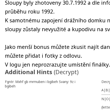
Sloupy byly zhotoveny 30.7.1992 a dle inf
průběhu roku 1992.
K samotnému zapojení drážního domku ni
sloupy zůstaly nevyužité a kupodivu na s
Jako menší bonus můžete zkusit najít da
můžete přidat i fotky z odlovu.
V logu jen neprozrazujte umístění finálky.
Additional Hints
(
Decrypt
)
Fgntr: Mxhf gb mrmuben i bgibeh Svany: 9z i
Decr
bgibeh
A|B|
-------
N|O
(lett