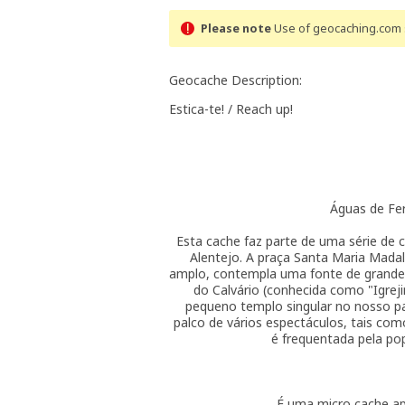
Please note
Use of geocaching.com s
Geocache Description:
Estica-te! / Reach up!
Águas de Fer
Esta cache faz parte de uma série de 
Alentejo. A praça Santa Maria Madal
amplo, contempla uma fonte de grandes
do Calvário (conhecida como "Igreji
pequeno templo singular no nosso paí
palco de vários espectáculos, tais com
é frequentada pela pop
É uma micro cache ap