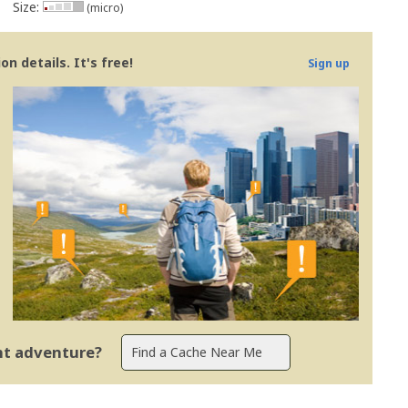
Size:
(micro)
n details. It's free!
Sign up
ent adventure?