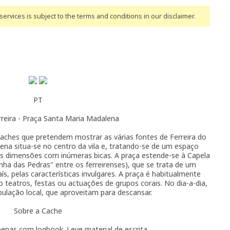
ervices is subject to the terms and conditions
in our disclaimer
.
PT
reira - Praça Santa Maria Madalena
caches que pretendem mostrar as várias fontes de Ferreira do
ena situa-se no centro da vila e, tratando-se de um espaço
 dimensões com inúmeras bicas. A praça estende-se à Capela
nha das Pedras" entre os ferreirenses), que se trata de um
s, pelas características invulgares. A praça é habitualmente
o teatros, festas ou actuações de grupos corais. No dia-a-dia,
ulação local, que aproveitam para descansar.
Sobre a Cache
enas com logbook. Leve material de escrita.