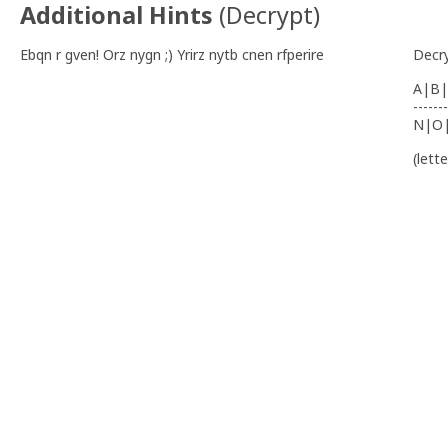
Additional Hints
(
Decrypt
)
Ebqn r gven! Orz nygn ;) Yrirz nytb cnen rfperire
Decr
A|B|
-------
N|O
(lett