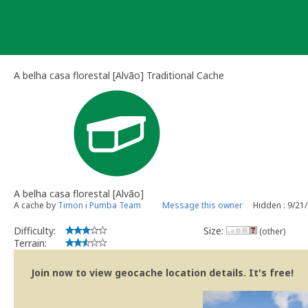
Skip
to
content
A belha casa florestal [Alvão] Traditional Cache
A belha casa florestal [Alvão]
A cache by
Timon i Pumba Team
Message this owner
Hidden : 9/21
Difficulty:
Size:
(other)
Terrain:
Join now to view geocache location details. It's free!