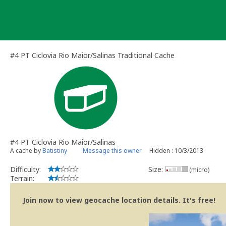
Skip
to
content
#4 PT Ciclovia Rio Maior/Salinas Traditional Cache
#4 PT Ciclovia Rio Maior/Salinas
A cache by
Batistiny
Message this owner
Hidden : 10/3/2013
Difficulty:
Size:
(micro)
Terrain:
Join now to view geocache location details. It's free!