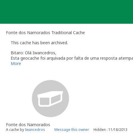
Skip
to
content
Fonte dos Namorados Traditional Cache
This cache has been archived.
Bitaro: Olá Iwancedros,
Esta geocache foi arquivada por falta de uma resposta atemp
Verifique a secção das
Linhas de Orientação
que regulam a ma
More
Obrigado pela colaboração
Bitaro aka Vitor Sérgio
Geocaching.com Volunteer Geocache Reviewer
Revisor Voluntário em Geocaching.com
Fonte dos Namorados
A cache by
Iwancedros
Message this owner
Hidden : 11/18/2013