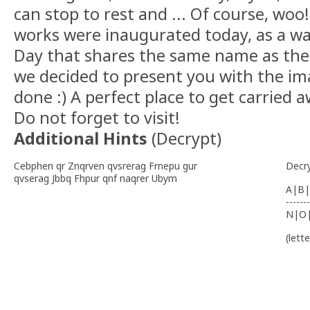
can stop to rest and ... Of course, wo
works were inaugurated today, as a wa
Day that shares the same name as the
we decided to present you with the im
done :) A perfect place to get carried 
Do not forget to visit!
Additional Hints
(
Decrypt
)
Cebphen qr Znqrven qvsrerag Frnepu gur
Decr
qvserag Jbbq Fhpur qnf naqrer Ubym
A|B|
-------
N|O
(lett