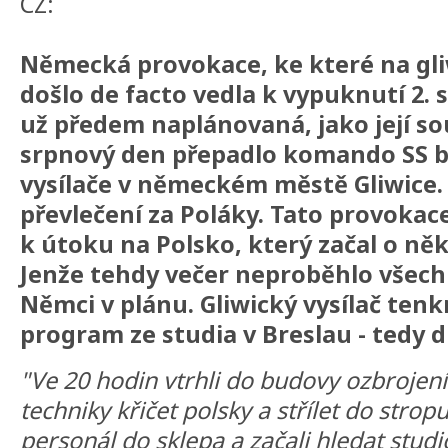
CZ:
Německá provokace, ke které na gli
došlo de facto vedla k vypuknutí 2. 
už předem naplánovaná, jako její so
srpnový den přepadlo komando SS 
vysílače v německém městě Gliwice. Ú
převlečení za Poláky. Tato provoka
k útoku na Polsko, který začal o něk
Jenže tehdy večer neproběhlo všechn
Němci v plánu. Gliwický vysílač tenk
program ze studia v Breslau - tedy 
"Ve 20 hodin vtrhli do budovy ozbrojení
techniky křičet polsky a střílet do strop
personál do sklepa a začali hledat studi