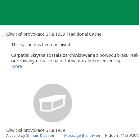
Skip
to
content
Gliwická provokace 31.8.1939 Traditional Cache
This cache has been archived.
Carpatia: Skrytka została zarchiwizowana z powodu braku reakcji
oczekiwanym czasie na ostatnią notatkę recenzencką.
Jeśli w terenie pozostały jakieś resztki po skrytce, proszę je up
More
Carpatia - Community Volunteer Reviewer
Gliwická provokace 31.8.1939
A cache by
Shmaic & Luster
Message this owner
Hidden : 11/30/201