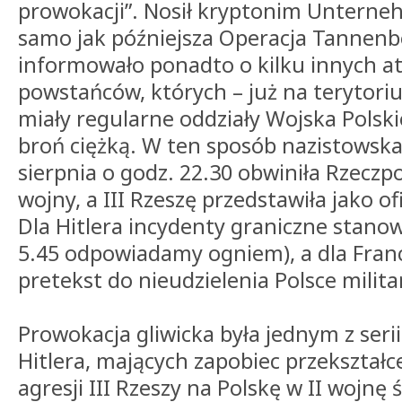
prowokacji”. Nosił kryptonim Untern
samo jak późniejsza Operacja Tannenbe
informowało ponadto o kilku innych 
powstańców, których – już na terytori
miały regularne oddziały Wojska Pols
broń ciężką. W ten sposób nazistowsk
sierpnia o godz. 22.30 obwiniła Rzeczp
wojny, a III Rzeszę przedstawiła jako ofi
Dla Hitlera incydenty graniczne stanowi
5.45 odpowiadamy ogniem), a dla Franc
pretekst do nieudzielenia Polsce milit
Prowokacja gliwicka była jednym z seri
Hitlera, mających zapobiec przekształ
agresji III Rzeszy na Polskę w II wojnę