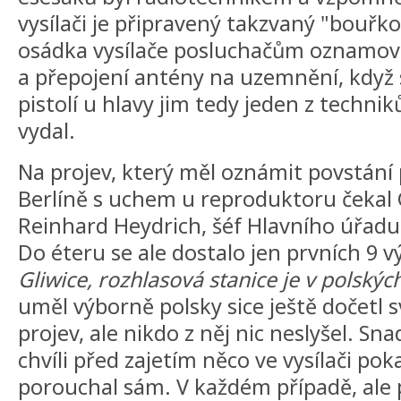
vysílači je připravený takzvaný "bouřk
osádka vysílače posluchačům oznamoval
a přepojení antény na uzemnění, když s
pistolí u hlavy jim tedy jeden z techn
vydal.
Na projev, který měl oznámit povstání 
Berlíně s uchem u reproduktoru čekal
Reinhard Heydrich, šéf Hlavního úřadu 
Do éteru se ale dostalo jen prvních 9 v
Gliwice, rozhlasová stanice je v polskýc
uměl výborně polsky sice ještě dočetl 
projev, ale nikdo z něj nic neslyšel. Sn
chvíli před zajetím něco ve vysílači poka
porouchal sám. V každém případě, ale