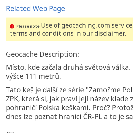
Related Web Page
Use of geocaching.com services
Please note
terms and conditions
in our disclaimer
.
Geocache Description:
Místo, kde začala druhá světová válka.
výšce 111 metrů.
Tato keš je další ze série "Zamořme P
ZPK, která si, jak praví její název klade 
pohraničí Polska keškami. Proč? Proto
dnes lze poznat hranici ČR-PL a to je 