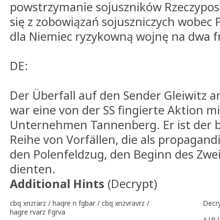
powstrzymanie sojuszników Rzeczyposp
się z zobowiązań sojuszniczych wobec P
dla Niemiec ryzykowną wojnę na dwa f
DE:
Der Überfall auf den Sender Gleiwitz 
war eine von der SS fingierte Aktion
Unternehmen Tannenberg. Er ist der 
Reihe von Vorfällen, die als propagand
den Polenfeldzug, den Beginn des Zwei
dienten.
Additional Hints
(
Decrypt
)
cbq xnzrarz / haqre n fgbar / cbq xnzvravrz /
Decr
hagre rvarz Fgrva
A|B|