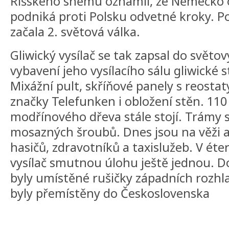
Říšského sněmu oznámil, že Německo 
podniká proti Polsku odvetné kroky. P
začala 2. světová válka.
Gliwický vysílač se tak zapsal do světo
vybavení jeho vysílacího sálu gliwické s
Mixážní pult, skříňové panely s reostat
značky Telefunken i obložení stěn. 110
modřínového dřeva stále stojí. Trámy sp
mosazných šroubů. Dnes jsou na věži 
hasičů, zdravotníků a taxislužeb. V éter
vysílač smutnou úlohu ještě jednou. 
byly umístěné rušičky západních rozhl
byly přemístěny do Československa