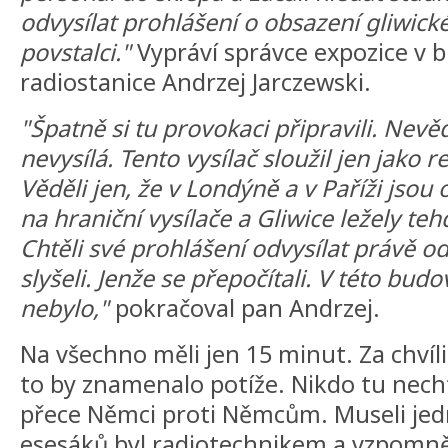
odvysílat prohlášení o obsazení gliwick
povstalci."
Vypráví správce expozice v 
radiostanice Andrzej Jarczewski.
"Špatně si tu provokaci připravili. Nevě
nevysílá. Tento vysílač sloužil jen jako r
Věděli jen, že v Londýně a v Paříži jso
na hraniční vysílače a Gliwice ležely te
Chtěli své prohlášení odvysílat právě o
slyšeli. Jenže se přepočítali. V této bud
nebylo,"
pokračoval pan Andrzej.
Na všechno měli jen 15 minut. Za chvíli 
to by znamenalo potíže. Nikdo tu nechtěl
přece Němci proti Němcům. Museli jedn
esesáků byl radiotechnikem a vzpomněl