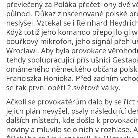
převlečený za Poláka přečetl ony dvě vě
půlnoci. Důkaz zinscenované polské p
neslyšel. Vztekal se i Reinhard Heydrich
Když totiž jeho komando přepojilo gliwi
bouřkový mikrofon, jeho signál přehlušil
Wroclawi. Aby byla provokace věrohodněj
tehdy spolupracující příslušníci Gestapa
omámeného německého občana polsk
Franciszka Honioka. Před zadním vchode
se tak první obětí 2.světové války.
Ačkoli se provokatérům dalo by se říct 
jejich plán nevyšel, psaly následující de
dalších místech, kde došlo k provoka
noviny a mluvilo se o nich v rozhlase. 