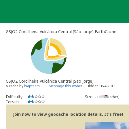
Skip
to
content
GSJO2 Cordilheira Vulcânica Central [São Jorge] EarthCache
GSJO2 Cordilheira Vulcânica Central [São Jorge]
A cache by
isapteam
Message this owner
Hidden : 6/4/2013
Difficulty:
Size:
(other)
Terrain:
Join now to view geocache location details. It's free!