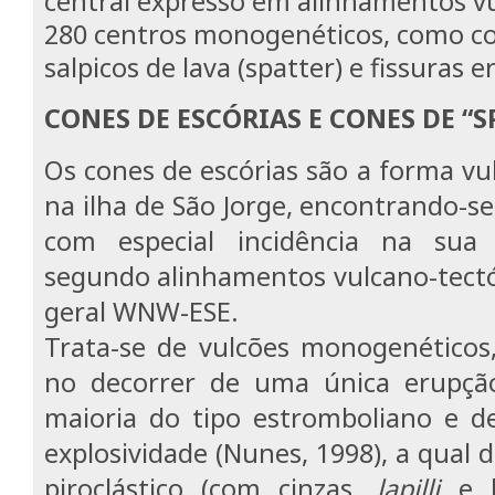
central expresso em alinhamentos v
280 centros monogenéticos, como co
salpicos de lava (spatter) e fissuras e
CONES DE ESCÓRIAS E CONES DE “S
Os cones de escórias são a forma v
na ilha de São Jorge, encontrando-se
com especial incidência na sua 
segundo alinhamentos vulcano-tectó
geral WNW-ESE.
Trata-se de vulcões monogenéticos,
no decorrer de uma única erupção
maioria do tipo estromboliano e d
explosividade (Nunes, 1998), a qual
piroclástico (com cinzas,
lapilli
e b