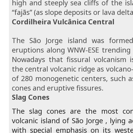
high and steeply sea cliffs of the i
“fajãs” (as slope deposits or lava delta
Cordilheira Vulcânica Central
The São Jorge island was formed
eruptions along WNW-ESE trending t
Nowadays that fissural volcanism i
the central volcanic ridge as volcan
of 280 monogenetic centers, such a
cones and eruptive fissures.
Slag Cones
The slag cones are the most c
volcanic island of São Jorge , lying 
with special emphasis on its weste