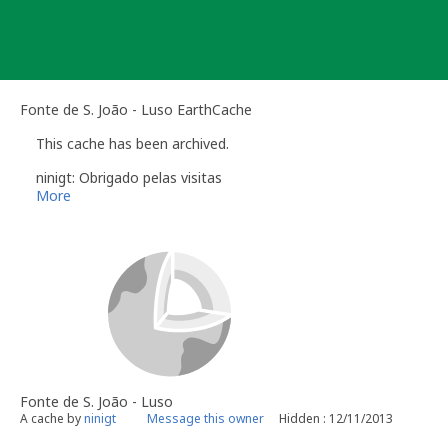
Skip
to
content
Fonte de S. João - Luso EarthCache
This cache has been archived.
ninigt: Obrigado pelas visitas
More
Fonte de S. João - Luso
A cache by
ninigt
Message this owner
Hidden : 12/11/2013