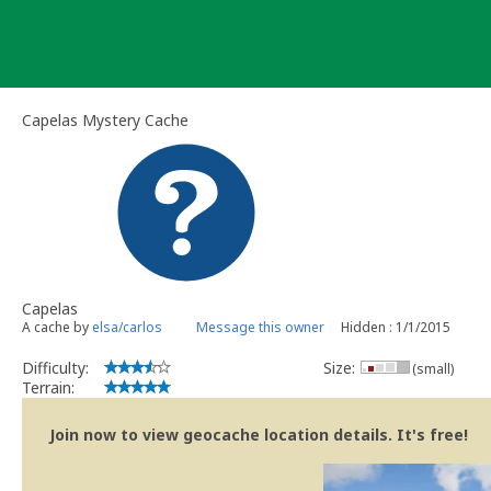
Skip
to
content
Capelas Mystery Cache
Capelas
A cache by
elsa/carlos
Message this owner
Hidden : 1/1/2015
Difficulty:
Size:
(small)
Terrain:
Join now to view geocache location details. It's free!