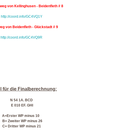
eg von Kellinghusen - Beidenfleth # 8
http://coord.info/GC4VQ1Y
g von Beidenfleth - Glückstadt # 9
http://coord.info/GC4VQ9R
 für die Finalberechnung:
N 54 1A. BCD
E 010 EF. GHI
A=Erster WP minus 10
Zweiter WP minus 26
 Dritter WP minus 21