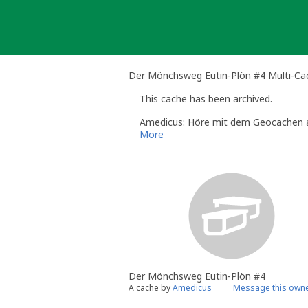
Skip
to
content
Der Mönchsweg Eutin-Plön #4 Multi-Ca
This cache has been archived.
Amedicus: Höre mit dem Geocachen au
More
Der Mönchsweg Eutin-Plön #4
A cache by
Amedicus
Message this own