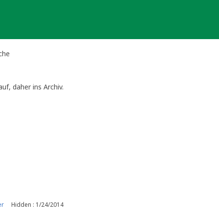
che
f, daher ins Archiv.
er
Hidden : 1/24/2014