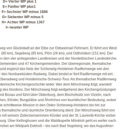
ierter WP plus 1
E= Fünfter WP plus1
echster WP minus 1886
Siebenter WP minus 5
chter WP minus 1367
I= neunter WP
g von Glückstadt an der Elbe zur Ostseeinsel Fehmarn. Er führt von West
 (80 km), Segeberg (85 km), Plön (26 km), und Ostholstein (151 km). Der
en den vier anliegenden Landkreisen und der Nordelbischen Landeskirche.
 Gemeinden und 47 Kirchengemeinden. Der überregionale, thematische
 und ergänzt das Netz der Schleswig-Holsteiner Radfernwege wie den
en Nordseeküsten-Radweg. Dabei bindet er fünf Radfernwege mit ein:
beradweg und Holsteinische-Schweiz-Tour. Als thematischer Radfernweg
teinische Kirchengeschichte wider. Wer dem Mönchsweg folgt, wandelt
ung des Nordens. Der Mönchsweg folgt weitgehend den Kirchengründungen
nd Bosau und führt über Oldenburg, dem Bischofssitz von Vizelin, nach
hen, Klöster, Burgplätze und Ähnliches von touristischer Bedeutung, wobei
ie schrittweise Mission in den Osten Schleswig-Holsteins bis hin zur
s thematische und räumliche Orientierung dient. Der Mönchsweg führt von
mit seinem Zisterzienserinnen-Kloster und der St. Laurentii-Kirche vorbei
burg. Über Kellinghusen und die Waldkapelle Mönkloh geht es weiter nach
 vorbei am Wildpark Eekholt – bis nach Bad Segeberg, wo das Augustiner-