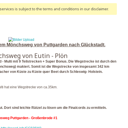
ervices is subject to the terms and conditions
in our disclaimer
.
f dem Mönchsweg von Puttgarden nach Glückstadt.
hsweg von Eutin - Plön
 - Multi mit 9 Teilstrecken + Super Bonus. Die Wegstrecke ist durch den
chsweg) makiert. Somit ist die Wegstrecke von insgesamt 342 km
acher von Küste zu Küste quer Beet durch Schleswig- Holstein.
lti hat eine Wegstrecke von ca.35km.
 Dort sind leichte Rätzel zu lösen um die Finalcords zu ermitteln.
sweg Puttgarden - Großenbrode #1