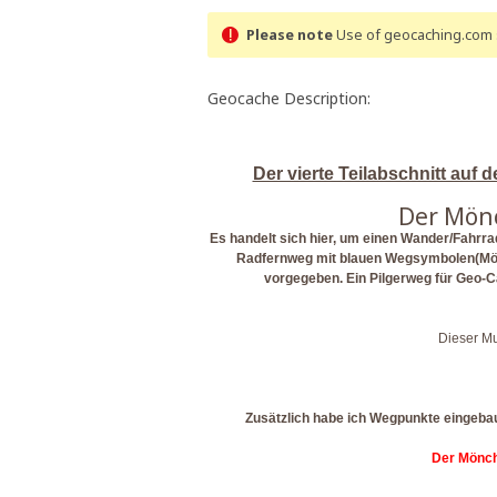
Please note
Use of geocaching.com s
Geocache Description:
Der vierte Teilabschnitt au
Der Mönc
Es handelt sich hier, um einen Wander/Fahrrad
Radfernweg mit blauen Wegsymbolen(Mön
vorgegeben. Ein Pilgerweg für Geo-C
Dieser Mu
Zusätzlich habe ich Wegpunkte eingebaut.
Der Mönch