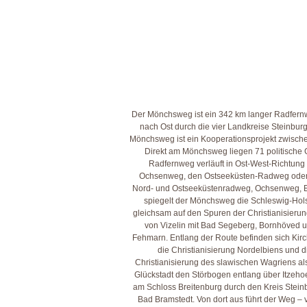
D= V
F= S
G= 
H= A
Der Mönchsweg ist ein 342 km langer Radfernwe
nach Ost durch die vier Landkreise Steinburg
Mönchsweg ist ein Kooperationsprojekt zwisch
Direkt am Mönchsweg liegen 71 politische
Radfernweg verläuft in Ost-West-Richtung
Ochsenweg, den Ostseeküsten-Radweg oder d
Nord- und Ostseeküstenradweg, Ochsenweg, El
spiegelt der Mönchsweg die Schleswig-Hols
gleichsam auf den Spuren der Christianisier
von Vizelin mit Bad Segeberg, Bornhöved u
Fehmarn. Entlang der Route befinden sich Kirc
die Christianisierung Nordelbiens und d
Christianisierung des slawischen Wagriens al
Glückstadt den Störbogen entlang über Itzehoe 
am Schloss Breitenburg durch den Kreis Stein
Bad Bramstedt. Von dort aus führt der Weg –