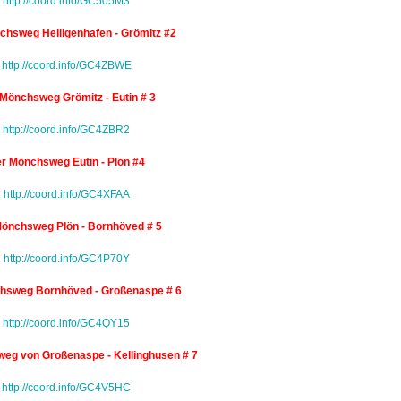
http://coord.info/GC505M3
chsweg Heiligenhafen - Grömitz #2
http://coord.info/GC4ZBWE
Mönchsweg Grömitz - Eutin # 3
http://coord.info/GC4ZBR2
r Mönchsweg Eutin - Plön #4
http://coord.info/GC4XFAA
önchsweg Plön - Bornhöved # 5
http://coord.info/GC4P70Y
hsweg Bornhöved - Großenaspe # 6
http://coord.info/GC4QY15
eg von Großenaspe - Kellinghusen # 7
http://coord.info/GC4V5HC