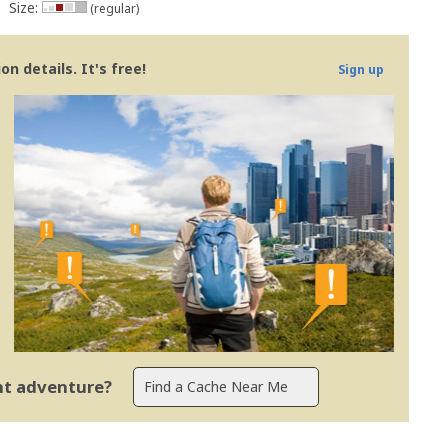
Size:
(regular)
n details. It's free!
Sign up
ent adventure?