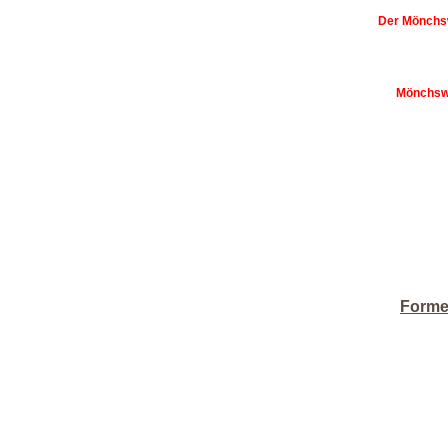
Der Mönchsw
Mönchswe
Formel
B= 
C=