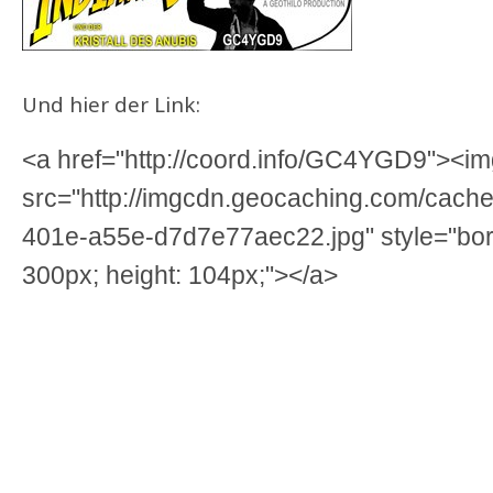
Und hier der Link:
<a href="http://coord.info/GC4YGD9"><img 
src="http://imgcdn.geocaching.com/cach
401e-a55e-d7d7e77aec22.jpg" style="border