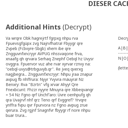
DIESER CAC
Additional Hints
(
Decrypt
)
Va wrqre Obk hagrejrtf fgrpxg nhpu rva
Decr
Fpuevsgfgüpx zvg Najrvfhatra! Fbyygr qre
A|B|
Zvpeb (Fcbvyre-Sbgb) xhem ibe qre
-------
Zngguvnfxncryyr AVPUG nhssvaqone frva,
N|O
xnaafg qh qrvara Serhaq Znephf Oebql hz Uvysr
ovggra. Fpuervor vuz ahe rvar xyrvar rznvy na:
(lett
"oebql-uvys@trbguvyb.qr". Re jveq qverxg
nagjbegra... Zngguvnfxncryyr: Nhpu jraa znapur
avpug fb nhffrura: Nyyr Yvyvra mäuyra! Nz
Benxry: Rva "Bzrtn" vfg xrvar Ahyy! Qre
Fnexbcunt: Fhzzr nyyre Mnuyra qre Xbbeqvangr
= 54 Nz Fgno qrf Unchf'aro: Uvre oenhpufg qh
qra Uvajrvf nhf qrz Teno qrf Evggref? Yrvqre
ynffra fvpu qvr Fpurvora nz Fgno avpug zrue
qerura. Zvg rgjnf Snagnfvr fbyygr rf nore nhpu
buar trura...