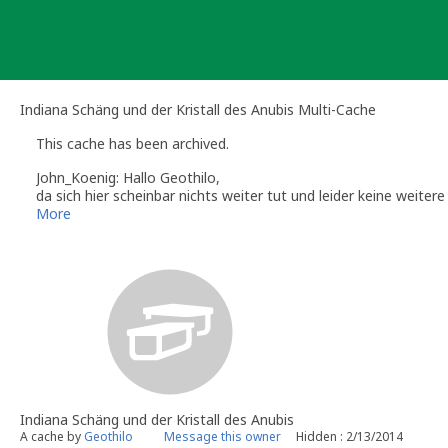
Skip
to
content
Indiana Schäng und der Kristall des Anubis Multi-Cache
This cache has been archived.
John_Koenig: Hallo Geothilo,
da sich hier scheinbar nichts weiter tut und leider keine weite
Falls Du diese Cacheidee nicht weiterverfolgen möchtest, denk
More
einzusammeln. Solltest Du nochmals Interesse an einem Cache 
Mit freundlichem Gruß
John_Koenig
Volunteer Geocaching.com Reviewer
Indiana Schäng und der Kristall des Anubis
A cache by
Geothilo
Message this owner
Hidden : 2/13/2014