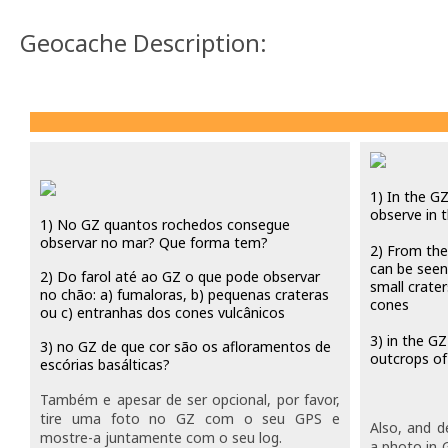
Geocache Description:
1
)
In the
G
observe i
n 
1) No GZ quantos rochedos consegue
observar no mar? Que forma tem?
2
)
From the
can be seen
2) Do farol até ao GZ o que pode observar
small crater
no chão: a) fumaloras, b) pequenas crateras
cones
ou c) entranhas dos cones vulcânicos
3
)
in
the
GZ
3) no GZ de que cor são os afloramentos de
outcrops
of
escórias basálticas?
Também e apesar de ser opcional, por favor,
tire uma foto no GZ com o seu GPS e
Also, and d
mostre-a juntamente com o seu log.
a photo in 