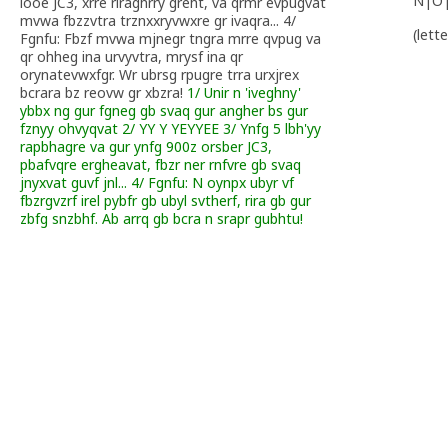
N|O
ióóe JC3, xrre riraghrry greht, va qrmr evpugvat
mvwa fbzzvtra trznxxryvwxre gr ivaqra... 4/
(lett
Fgnfu: Fbzf mvwa mjnegr tngra mrre qvpug va
qr ohheg ina urvyvtra, mrysf ina qr
orynatevwxfgr. Wr ubrsg rpugre trra urxjrex
bcrara bz reovw gr xbzra!
1/ Unir n 'iveghny'
ybbx ng gur fgneg gb svaq gur angher bs gur
fznyy ohvyqvat 2/ YY Y YEYYEE 3/ Ynfg 5 lbh'yy
rapbhagre va gur ynfg 900z orsber JC3,
pbafvqre ergheavat, fbzr ner rnfvre gb svaq
jnyxvat guvf jnl... 4/ Fgnfu: N oynpx ubyr vf
fbzrgvzrf irel pybfr gb ubyl svtherf, rira gb gur
zbfg snzbhf. Ab arrq gb bcra n srapr gubhtu!