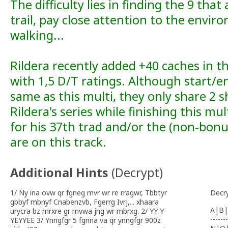
The difficulty lies in finding the 9 tha
trail, pay close attention to the envi
walking...
Rildera recently added +40 caches in th
with 1,5 D/T ratings. Although start/end
same as this multi, they only share 2 s
Rildera's series while finishing this mul
for his 37th trad and/or the (non-bon
are on this track.
Additional Hints
(
Decrypt
)
1/ Ny ina ovw qr fgneg mvr wr re rragwr, Tbbtyr
Decr
gbbyf mbnyf Cnabenzvb, Fgerrg Ivrj,... xhaara
A|B|
urycra bz mrxre gr mvwa jng wr mbrxg. 2/ YY Y
-------
YEYYEE 3/ Ynngfgr 5 fgnna va qr ynngfgr 900z