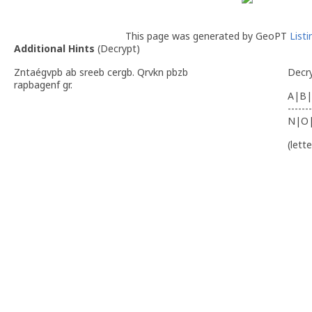
This page was generated by GeoPT
List
Additional Hints
(
Decrypt
)
Zntaégvpb ab sreeb cergb. Qrvkn pbzb
Decr
rapbagenf gr.
A|B|
-------
N|O
(lett