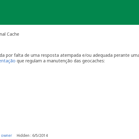
onal Cache
vada por falta de uma resposta atempada e/ou adequada perante uma
ientação
que regulam a manutenção das geocaches:
por visitas à localização física.
casionais à sua geocache para assegurar que está tudo em ordem p
ma com a geocache (desaparecimento, estrago, humidade/infiltraçõ
ive temporariamente a sua geocache para que os outros saibam q
o o problema. É-lhe concedido um período razoável de tempo -
ger
o da sua geocache. Se a geocache não estiver a receber a manutenç
r um longo período de tempo, poderemos arquivar a página da ge
e por favor recolha-o a fim de evitar que se torne lixo (geolitt
 falta de manutenção a sua geocache não poderá ser desarquivada.
e manutenção.
 owner
Hidden : 6/5/2014