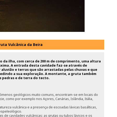
ruta Vulcânica da Beira
ico da ilha, com cerca de 200 m de comprimento, uma altura
áxima. A entrada desta cavidade faz-se através de
r aluvião e terras que são arrastadas pelas chuvas e que
pedindo a sua exploração. A montante, a gruta também
 pedras e de terra do tecto.
nómenos geológicos muito comuns, encontram-se em locais do
, como por exemplo nos Açores, Canárias, Islândia, Itália,
tureza vulcânica e a presença de escoadas lávicas basálticas,
espeleológico.
is de cavidades vulcânicas: as grutas ou tubos lávicos e os