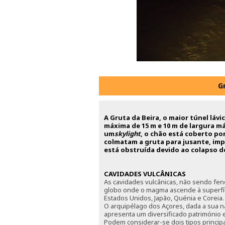
G
A Gruta da Beira, o maior túnel láv
máxima de 15 m e 10 m de largura m
um
skylight
, o chão está coberto po
colmatam a gruta para jusante, im
está obstruída devido ao colapso de
CAVIDADES VULCÂNICAS
As cavidades vulcânicas, não sendo fe
globo onde o magma ascende à superfície
Estados Unidos, Japão, Quénia e Coreia.
O arquipélago dos Açores, dada a sua na
apresenta um diversificado património 
Podem considerar-se dois tipos principa