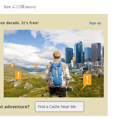
viewer
nst him
Size:
(micro)
n details. It's free!
Sign up
ent adventure?