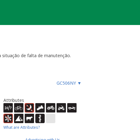
 situação de falta de manutenção.
ara funcionar, especialmente
GC506NY
▼
es, etc.), ou faz um registo
ue não devem procurar a
almente até 4 semanas
- dentro
Attributes
ão necessária ou estiver
ocache.
er).
 Caso submeta uma nova será tido em
What are Attributes?
Advertising with Us