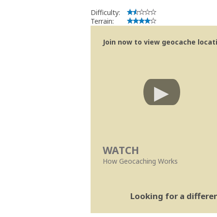
Geocaching.com Volunteer Cache Re
Work with the reviewer, not agai
Difficulty:
Terrain:
Join now to view geocache locatio
WATCH
How Geocaching Works
Looking for a differ