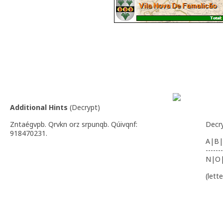
Additional Hints
(
Decrypt
)
Zntaégvpb. Qrvkn orz srpunqb. Qúivqnf:
Decr
918470231.
A|B|
-------
N|O
(lett