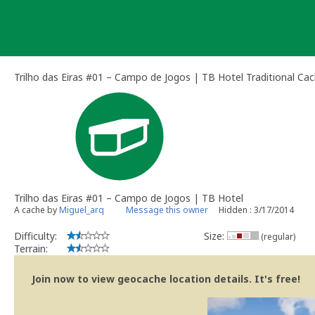
Skip
to
content
Trilho das Eiras #01 – Campo de Jogos | TB Hotel Traditional Ca
Trilho das Eiras #01 – Campo de Jogos | TB Hotel
A cache by
Miguel_arq
Message this owner
Hidden : 3/17/2014
Difficulty:
Size:
(regular)
Terrain:
Join now to view geocache location details. It's free!