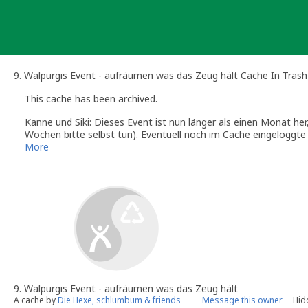
Skip
to
content
9. Walpurgis Event - aufräumen was das Zeug hält Cache In Tras
This cache has been archived.
Kanne und Siki: Dieses Event ist nun länger als einen Monat her, 
Wochen bitte selbst tun). Eventuell noch im Cache eingeloggte
Viele Grüße,
More
Sanne
Kanne und Siki (Official Geocaching.com Volunteer Reviewer)
Tipps & Tricks gibt es auf den Info-Seiten der deutschsprachig
9. Walpurgis Event - aufräumen was das Zeug hält
A cache by
Die Hexe, schlumbum & friends
Message this owner
Hid