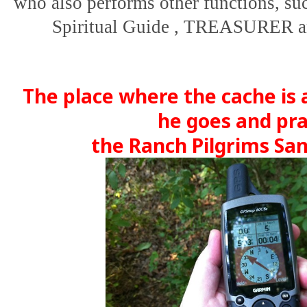
who also performs other functions, suc
Spiritual Guide , TREASURER a
The place where the cache is
he goes and pr
the Ranch Pilgrims Sa