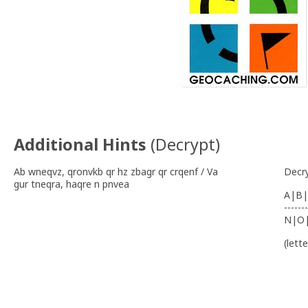
Additional Hints
(
Decrypt
)
Ab wneqvz, qronvkb qr hz zbagr qr crqenf / Va
Decr
gur tneqra, haqre n pnvea
A|B|
-------
N|O
(lett