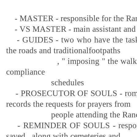
- MASTER - responsible for the Ra
- VS MASTER - main assistant and s
- GUIDES - two who have the task 
the roads and
traditional
footpaths
, " imposing " the walking p
compliance
schedules
- PROSECUTOR OF SOULS - romeiro
records the requests for prayers from
people attending the Ran
- REMINDER OF SOULS - responsib
saved , along with cemeteries and