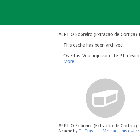
Skip
to
content
#6PT O Sobreiro (Extração de Cortiça) T
This cache has been archived.
Os Fitas: Vou arquivar este PT, devid
More
#6PT O Sobreiro (Extração de Cortiça)
A cache by
Os Fitas
Message this owner