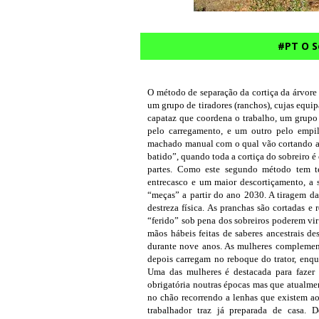
#PT O S
O método de separação da cortiça da árvore 
um grupo de tiradores (ranchos), cujas equi
capataz que coordena o trabalho, um grupo 
pelo carregamento, e um outro pelo emp
machado manual com o qual vão cortando a c
batido”, quando toda a cortiça do sobreiro é
partes. Como este segundo método tem t
entrecasco e um maior descortiçamento, a su
“meças” a partir do ano 2030. A tiragem das
destreza física. As pranchas são cortadas e
“ferido” sob pena dos sobreiros poderem vir
mãos hábeis feitas de saberes ancestrais d
durante nove anos. As mulheres complemen
depois carregam no reboque do trator, enqu
Uma das mulheres é destacada para fazer 
obrigatória noutras épocas mas que atualme
no chão recorrendo a lenhas que existem ao
trabalhador traz já preparada de casa. 