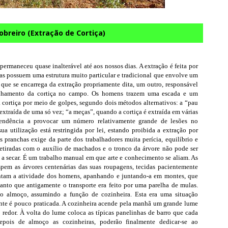
obreiro (Extração de Cortiça)
permaneceu quase inalterável até aos nossos dias. A extração é feita por
pas possuem uma estrutura muito particular e tradicional que envolve um
que se encarrega da extração propriamente dita, um outro, responsável
ilhamento da cortiça no campo. Os homens trazem uma escada e um
ortiça por meio de golpes, segundo dois métodos alternativos: a “pau
 extraída de uma só vez; “a meças”, quando a cortiça é extraída em várias
endência a provocar um número relativamente grande de lesões no
a utilização está restringida por lei, estando proibida a extração por
 pranchas exige da parte dos trabalhadores muita perícia, equilíbrio e
 retiradas com o auxílio de machados e o tronco da árvore não pode ser
 a secar. É um trabalho manual em que arte e conhecimento se aliam. As
espem as árvores centenárias das suas roupagens, tecidas pacientemente
tam a atividade dos homens, apanhando e juntando-a em montes, que
anto que antigamente o transporte era feito por uma parelha de mulas.
o almoço, assumindo a função de cozinheira. Esta era uma situação
nte é pouco praticada. A cozinheira acende pela manhã um grande lume
 redor. À volta do lume coloca as típicas panelinhas de barro que cada
Depois de almoço as cozinheiras, poderão finalmente dedicar-se ao