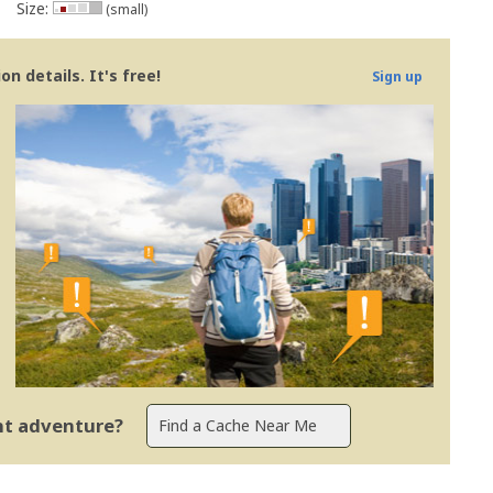
Size:
(small)
n details. It's free!
Sign up
ent adventure?