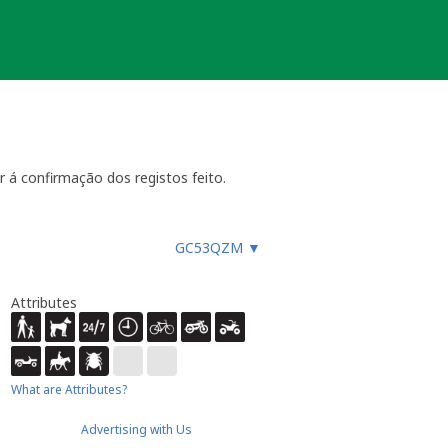
r á confirmação dos registos feito.
GC53QZM
▼
Attributes
What are Attributes?
Advertising with Us