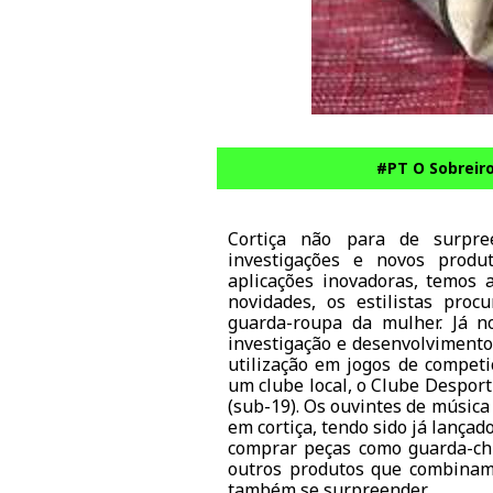
#PT O Sobreiro
Cortiça não para de surpre
investigações e novos prod
aplicações inovadoras, temos 
novidades, os estilistas proc
guarda-roupa da mulher. Já n
investigação e desenvolvimento,
utilização em jogos de competi
um clube local, o Clube Desport
(sub-19). Os ouvintes de músic
em cortiça, tendo sido já lançad
comprar peças como guarda-chuv
outros produtos que combinam a
também se surpreender
.