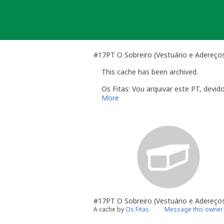
Skip
to
content
#17PT O Sobreiro (Vestuário e Adereços
This cache has been archived.
Os Fitas: Vou arquivar este PT, devid
More
#17PT O Sobreiro (Vestuário e Adereço
A cache by
Os Fitas
Message this owner