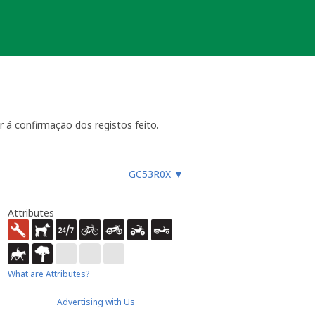
r á confirmação dos registos feito.
GC53R0X
▼
Attributes
What are Attributes?
Advertising with Us