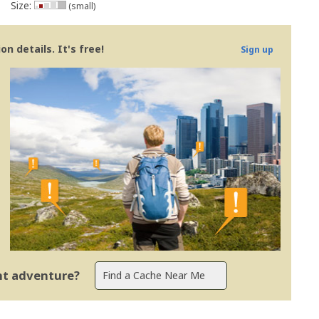
Size:
(small)
n details. It's free!
Sign up
ent adventure?