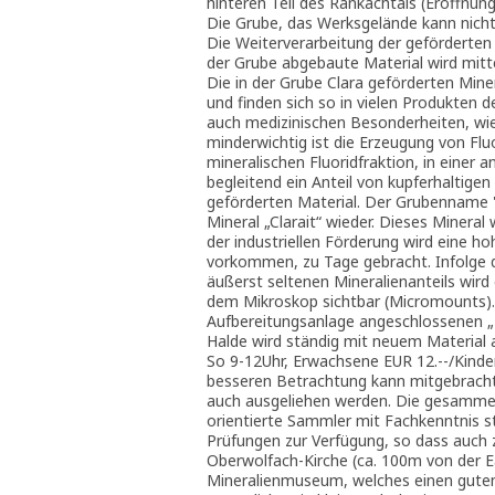
hinteren Teil des Rankachtals (Eröffnung
Die Grube, das Werksgelände kann nicht 
Die Weiterverarbeitung der geförderten 
der Grube abgebaute Material wird mitt
Die in der Grube Clara geförderten Mine
und finden sich so in vielen Produkten 
auch medizinischen Besonderheiten, wie
minderwichtig ist die Erzeugung von Flu
mineralischen Fluoridfraktion, in einer a
begleitend ein Anteil von kupferhaltigen
geförderten Material. Der Grubenname "C
Mineral „Clarait“ wieder. Dieses Minera
der industriellen Förderung wird eine ho
vorkommen, zu Tage gebracht. Infolge d
äußerst seltenen Mineralienanteils wird 
dem Mikroskop sichtbar (Micromounts). 
Aufbereitungsanlage angeschlossenen „M
Halde wird ständig mit neuem Material
So 9-12Uhr, Erwachsene EUR 12.--/Kinde
besseren Betrachtung kann mitgebracht
auch ausgeliehen werden. Die gesamme
orientierte Sammler mit Fachkenntnis s
Prüfungen zur Verfügung, so dass auch 
Oberwolfach-Kirche (ca. 100m von der E
Mineralienmuseum, welches einen guten 