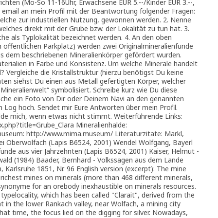
trichten (Mo-So 11-16Uhr, Erwachsene EUR 5.--/Kinder EUR 3.--,
e email an mein Profil mit der Beantwortung folgender Fragen:
elche zur industriellen Nutzung, gewonnen werden. 2. Nenne
elches direkt mit der Grube bzw. der Lokalität zu tun hat. 3.
he als Typlokalität bezeichnet werden. 4. An den oben
 öffentlichen Parkplatz) werden zwei Originalmineralienfunde
aus dem beschriebenen Mineralienkörper gefördert wurden.
terialien in Farbe und Konsistenz. Um welche Minerale handelt
? Vergleiche die Kristallstruktur (hierzu benötigst Du keine
aten siehst Du einen aus Metall gefertigten Körper, welcher
ineralienwelt“ symbolisiert. Schreibe kurz wie Du diese
mache ein Foto von Dir oder Deinem Navi an den genannten
 Log hoch. Sendet mir Eure Antworten über mein Profil.
lde mich, wenn etwas nicht stimmt. Weiterführende Links:
ex.php?title=Grube_Clara Mineralienhalde:
nmuseum: http://www.mima.museum/ Literaturzitate: Markl,
bei Oberwolfach (Lapis B6524, 2001) Wendel Wolfgang, Bayerl
tfunde aus vier Jahrzehnten (Lapis B6524, 2001) Kaiser, Helmut -
wald (1984) Baader, Bernhard - Volkssagen aus dem Lande
arlsruhe 1851, Nr. 96 English version (excerpt): The mine
 richest mines on minerals (more than 468 different minerals,
ynonyme for an orebody inexhaustible on minerals resources.
typelocality, which has been called "Clarait", derived from the
at in the lower Rankach valley, near Wolfach, a mining city
hat time, the focus lied on the digging for silver. Nowadays,