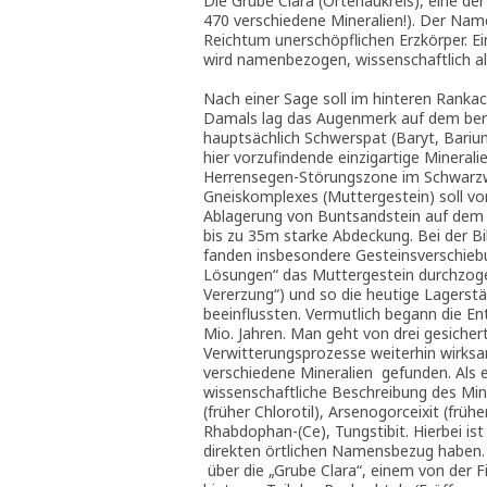
Die Grube Clara (Ortenaukreis), eine de
470 verschiedene Mineralien!). Der Na
Reichtum unerschöpflichen Erzkörper. Ei
wird namenbezogen, wissenschaftlich als 
Nach einer Sage soll im hinteren Rankac
Damals lag das Augenmerk auf dem berg
hauptsächlich Schwerspat (Baryt, Barium
hier vorzufindende einzigartige Mineralie
Herrensegen-Störungszone im Schwarzwä
Gneiskomplexes (Muttergestein) soll vor
Ablagerung von Buntsandstein auf dem M
bis zu 35m starke Abdeckung. Bei der B
fanden insbesondere Gesteinsverschiebu
Lösungen“ das Muttergestein durchzogen
Vererzung“) und so die heutige Lagerstät
beeinflussten. Vermutlich begann die En
Mio. Jahren. Man geht von drei gesicher
Verwitterungsprozesse weiterhin wirks
verschiedene Mineralien gefunden. Als e
wissenschaftliche Beschreibung des Min
(früher Chlorotil), Arsenogorceixit (früh
Rhabdophan-(Ce), Tungstibit. Hierbei is
direkten örtlichen Namensbezug haben. 
über die „Grube Clara“, einem von der 