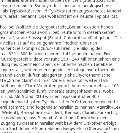
r mineralienartenreichsten Gruben der Welt (Stand 2023 rund
me wurde zu einem Synonym für einen an mineralogischem
n als Typlokalität (von 15 Typlokalitäten) zugeordnetes Mineral
"Clarait" benannt. Oberwolfachit ist die neuste Typlokalität.
htal bei Wolfach die Bergbaustadt „Benau“ existiert haben.
männischen Abbau von Silber. Heute wird in diesem Gebiet
sulfat) sowie Flussspat (Fluorit, Calciumfluorid) abgebaut. Die
nvielfalt ist auf die so genannte Friedrich-Christian-
lder Gneiskomplex zurückzuführen. Die Bildung des
 ca. 320 – 300 Millionen Jahren stattgefunden haben. Eine
uttergestein bildete vor rund 250 - 240 Millionen Jahren eine
ildung des Oberrheingraben, der oberrheinischen Tiefebene,
ngen statt, wobei tieferliegende „erzhaltige hydrothermale
 und sich in Klüften ablagerten (siehe „hydrothermische
te „Grube Clara“ mit ihrer Mineralienvielfalt weiter stark
tstehung der Clara-Mineralien jedoch bereits vor mehr als 100
ten (wahrscheinlich fünf) Mineralisierungsphasen aus, wobei
am sind. Mit Stand 2014 wurden insgesamt über 400
inige der wichtigsten Typlokalitäten (= Ort von dem die erste
eral stammt) sind folgende Mineralien zu nennen: Agardit-(Ce)
er Weilerit), Bariopharmakosiderit, Benauit, Clarait, Rankachit,
t zu erwähnen, dass Benauit, Clarait und Rankachit einen
Zugang zu dieser Mineralienwelt bzw. dem Erzkörper erfolgt
Firma Sachtleben AG betriebenen Bergwerk in Oberwolfach, im