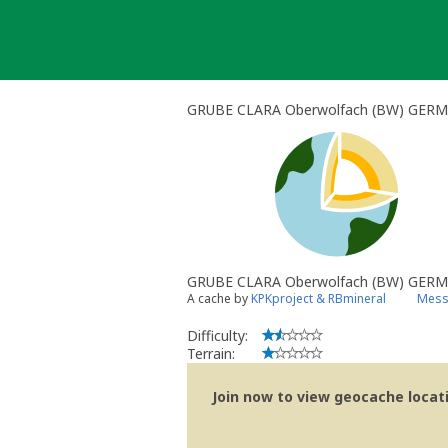
Skip
to
content
GRUBE CLARA Oberwolfach (BW) GERM
GRUBE CLARA Oberwolfach (BW) GER
A cache by
KPKproject & RBmineral
Mess
Difficulty:
Terrain:
Join now to view geocache locatio