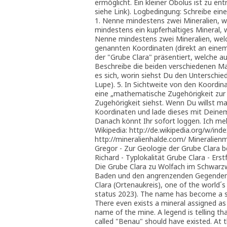
ermöglicht. Ein kleiner Obolus ist zu en
siehe Link). Logbedingung: Schreibe ein
1. Nenne mindestens zwei Mineralien, w
mindestens ein kupferhaltiges Mineral, w
Nenne mindestens zwei Mineralien, welc
genannten Koordinaten (direkt an einem
der "Grube Clara" präsentiert, welche 
Beschreibe die beiden verschiedenen Ma
es sich, worin siehst Du den Unterschied
Lupe). 5. In Sichtweite von den Koordin
eine „mathematische Zugehörigkeit zur M
Zugehörigkeit siehst. Wenn Du willst 
Koordinaten und lade dieses mit Deinem
Danach könnt Ihr sofort loggen. Ich me
Wikipedia: http://de.wikipedia.org/w/ind
http://mineralienhalde.com/ Mineralie
Gregor - Zur Geologie der Grube Clara 
Richard - Typlokalität Grube Clara - Ers
Die Grube Clara zu Wolfach im Schwarz
Baden und den angrenzenden Gegenden, K
Clara (Ortenaukreis), one of the world´s
status 2023). The name has become a s
There even exists a mineral assigned as 
name of the mine. A legend is telling th
called "Benau" should have existed. At t