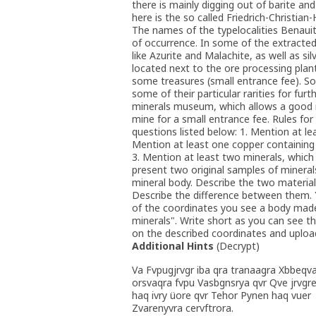
there is mainly digging out of barite and
here is the so called Friedrich-Christian
The names of the typelocalities Benauite
of occurrence. In some of the extracted 
like Azurite and Malachite, as well as s
located next to the ore processing plan
some treasures (small entrance fee). So
some of their particular rarities for fur
minerals museum, which allows a good in
mine for a small entrance fee. Rules for
questions listed below: 1. Mention at lea
Mention at least one copper containing m
3. Mention at least two minerals, which 
present two original samples of mineral
mineral body. Describe the two material
Describe the difference between them. Y
of the coordinates you see a body mad
minerals". Write short as you can see this
on the described coordinates and upload
Additional Hints
(
Decrypt
)
Va Fvpugjrvgr iba qra tranaagra Xbbeqv
orsvaqra fvpu Vasbgnsrya qvr Qve jrvgr
haq ivry üore qvr Tehor Pynen haq vuer
Zvarenyvra cervftrora.