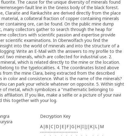
 fluorite. The cause for the unique diversity of minerals found
-Herrensegen-fault line in the Gneiss body of the black forest.
, Claraite and Rankachite are derived directly from the place
material, a collateral fraction of copper containing minerals
ilver containing ore, can be found. On the public mine dump
t, many collectors gather to search through the heap for
me collectors with scientific passion and expertise provide
ther scientific examinations. In Oberwolfach you find the
sight into the world of minerals and into the structure of a
 logging: Write an E-Mail with the answers to my profile to the
st two minerals, which are collected for industrial use. 2.
ineral, which is related directly to the mine or the location.
belong to the typelocalities. 4. The coordinates listed above
s from the mine Clara, being extracted from the described
s in color and consistence. What is the name of the minerals?
ou can park your vehicle whatever on opposite. 5. Within sight
e of metal, which symbolizes a "mathematic belonging to
 affiliation. If you like, make a selfie or a picture of your navi
 this together with your log.
angra
Decryption Key
eurysra
A|B|C|D|E|F|G|H|I|J|K|L|M
-------------------------