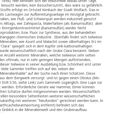
 1898). Hier befindet sich der industrielle Abbau unter Tage.
besucht werden, kein Besucherzutritt, dies wäre zu gefährlich.
Stoffe erfolgt im Ortsteil Kirnbach der Stadt Wolfach. Das in
els Lastwagen zur Aufbereitungsanlage im Kinzigtal gebracht.
ralien, wie Fluß- und Schwerspat werden industriell genutzt
des Alltags, wie Zahnpasta, Malerfarben (als Bariumsulfat) aber
 Röntgenkontrastmittel (Bariumsulfat) wieder. Nicht
orprodukten, bzw. Fluor zur Synthese, aus der behandelten
nhängigen chemischen Industrie . Ebenfalls findet sich teilweise
 Mineralien, wie Azurit und Malachit sowie silberhaltiges Erz im
lara" spiegelt sich in dem kupfer-zink-karbonathaltigen
l wurde wissenschaftlich nach der Grube Clara benannt. Neben
he Anzahl weiterer Mineralien, welche teilweise sehr selten
es oftmals, nur in sehr geringen Mengen auftretenden,
dieser teilweise in seiner Ausbildung bzw. Schönheit erst unter
Viele Sammler treffen sich auf der, neben der
ineralienhalde“ auf der Suche nach ihren Schätzen. Diese
 aus dem Bergwerk versorgt und ist gegen einen Obolus (Mo-
r EUR 5.50, siehe Link) zum Sammeln zugänglich. Eine Lupe zur
 werden. Erforderliche Geräte wie Hammer, Eimer können
lten Schätze dürfen mitgenommen werden. Wissenschaftlich
tellen besondere Seltenheiten weiterer wissenschaftlichen
zukünftig mit weiteren "Neufunden" gerechnet werden kann. In
arthcachebeantwortung entfernt) befindet sich das
Einblick in die Mineralienwelt und den Grubenaufbau