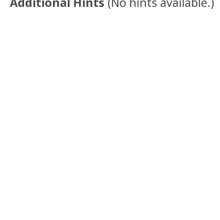
Additional Hints
(
No hints available.
)