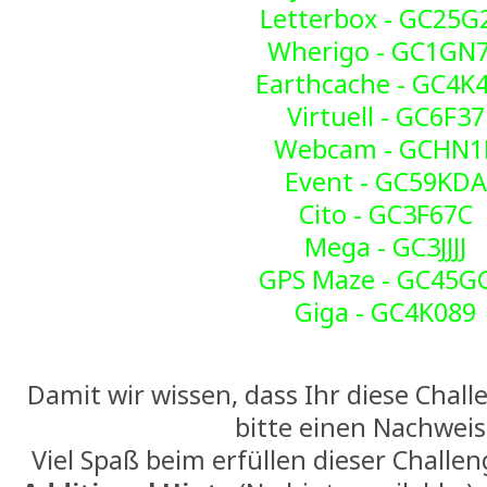
Letterbox - GC25G
Wherigo - GC1GN
Earthcache - GC4K
Virtuell - GC6F37
Webcam - GCHN1
Event - GC59KDA
Cito - GC3F67C
Mega - GC3JJJJ
GPS Maze - GC45G
Giga - GC4K089
Damit wir wissen, dass Ihr diese Challe
bitte einen Nachweis
Viel Spaß beim erfüllen dieser Chall