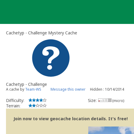
Skip
to
content
Cachetyp - Challenge Mystery Cache
Cachetyp - Challenge
A cache by
Team-WS
Message this owner
Hidden : 10/14/2014
Difficulty:
Size:
(micro)
Terrain:
Join now to view geocache location details. It's free!