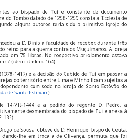
entes ao bispado de Tui e constante de documento
re do Tombo datado de 1258-1259 consta a ‘Ecclesia de
gundo alguns autores teria sido a primitiva igreja de
edeu a D. Dinis a faculdade de receber, durante três
 do reino para a guerra contra os Muçulmanos. A igreja
xada em 75 libras. No respectivo arrolamento estava
ira’ (idem, ibidem: 164).
1378-1417) e a decisão do Cabido de Tui em passar a
rejas do território entre Lima e Minho ficam sujeitas a
independente com sede na igreja de Santo Estêvão de
ada de Santo Estêvão
).
e 14-VII-1444 e a pedido do regente D. Pedro, a
initivamente desmembrada do bispado de Tui e anexa à
32-133).
Diogo de Sousa, obteve de D. Henrique, bispo de Ceuta,
a dando-lhe em troca a de Olivença, permuta que foi