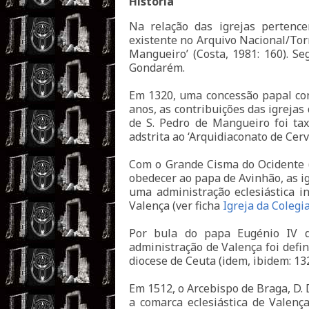
História
Na relação das igrejas pertenc
existente no Arquivo Nacional/Tor
Mangueiro’ (Costa, 1981: 160). Se
Gondarém.
Em 1320, uma concessão papal conc
anos, as contribuições das igrejas
de S. Pedro de Mangueiro foi ta
adstrita ao ‘Arquidiaconato de Cerve
Com o Grande Cisma do Ocidente (
obedecer ao papa de Avinhão, as ig
uma administração eclesiástica 
Valença (ver ficha
Igreja da Colegi
Por bula do papa Eugénio IV d
administração de Valença foi def
diocese de Ceuta (idem, ibidem: 1
Em 1512, o Arcebispo de Braga, D. 
a comarca eclesiástica de Valenç