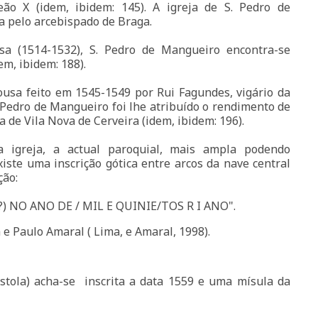
o X (idem, ibidem: 145). A igreja de S. Pedro de
a pelo arcebispado de Braga.
a (1514-1532), S. Pedro de Mangueiro encontra-se
dem, ibidem: 188).
usa feito em 1545-1549 por Rui Fagundes, vigário da
. Pedro de Mangueiro foi lhe atribuído o rendimento de
ra de Vila Nova de Cerveira (idem, ibidem: 196).
a igreja, a actual paroquial, mais ampla podendo
xiste uma inscrição gótica entre arcos da nave central
ção:
) NO ANO DE / MIL E QUINIE/TOS R I ANO".
e Paulo Amaral ( Lima, e Amaral, 1998).
stola) acha-se inscrita a data 1559 e uma mísula da