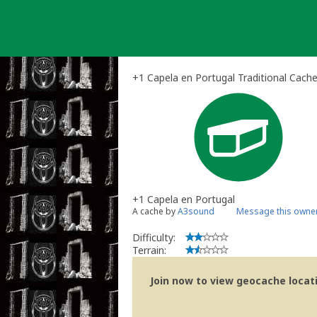
Skip
to
content
+1 Capela en Portugal Traditional Cach
+1 Capela en Portugal
A cache by
A3sound
Message this owne
Difficulty:
Terrain:
Join now to view geocache locatio