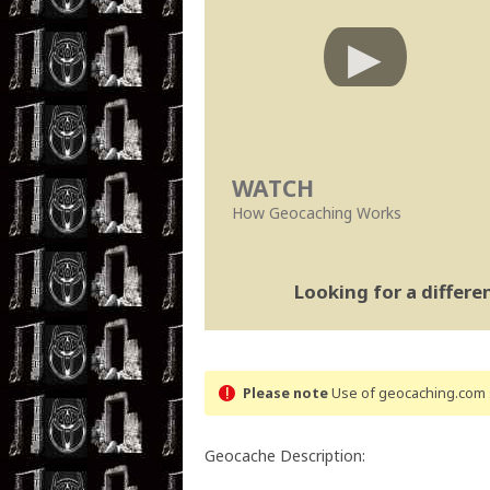
WATCH
How Geocaching Works
Looking for a differ
Please note
Use of geocaching.com s
Geocache Description: