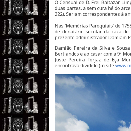
O Censual de D. Frei Baltazar Lim
duas partes, a sem cura hé do arceb
222). Seriam correspondentes à ant
Nas ‘Memórias Paroquiais’ de 1758
de donatário secular da caza de
prezente administrador Damiam Per
Damião Pereira da Silva e Sousa
Bertiandos e ao casar com a 9ª Mo
Juste Pereira Forjaz de Eça Mo
encontrava dividido (in site
www.m