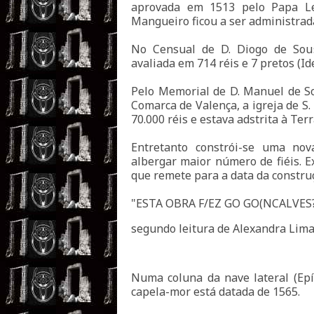
aprovada em 1513 pelo Papa Leã
Mangueiro ficou a ser administrad
No Censual de D. Diogo de Sous
avaliada em 714 réis e 7 pretos (I
Pelo Memorial de D. Manuel de So
Comarca de Valença, a igreja de S
70.000 réis e estava adstrita à Ter
Entretanto constrói-se uma nov
albergar maior número de fiéis. E
que remete para a data da constru
"ESTA OBRA F/EZ GO GO(NCALVES?
segundo leitura de Alexandra Lima 
Numa coluna da nave lateral (Epí
capela-mor está datada de 1565.