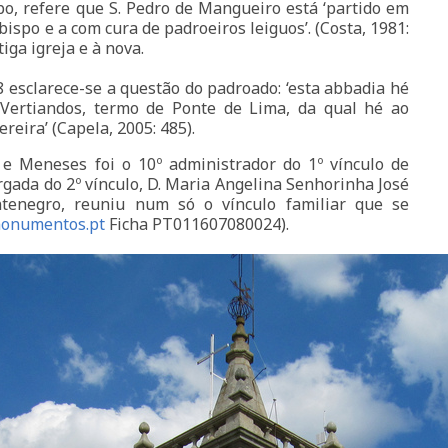
po, refere que S. Pedro de Mangueiro está ‘partido em
ispo e a com cura de padroeiros leiguos’. (Costa, 1981:
iga igreja e à nova.
 esclarece-se a questão do padroado: ‘esta abbadia hé
 Vertiandos, termo de Ponte de Lima, da qual hé ao
eira’ (Capela, 2005: 485).
 e Meneses foi o 10º administrador do 1º vínculo de
rgada do 2º vínculo, D. Maria Angelina Senhorinha José
ntenegro, reuniu num só o vínculo familiar que se
onumentos.pt
Ficha PT011607080024).