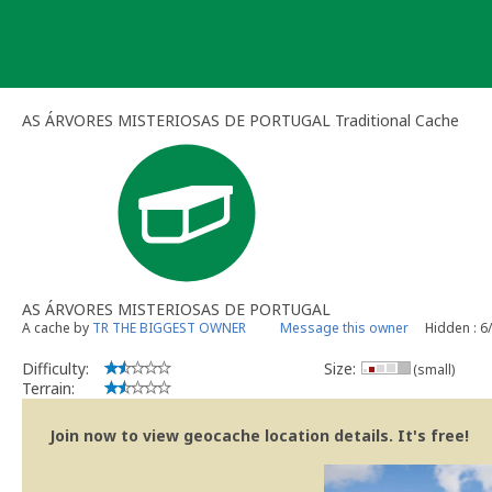
Skip
to
content
AS ÁRVORES MISTERIOSAS DE PORTUGAL Traditional Cache
AS ÁRVORES MISTERIOSAS DE PORTUGAL
A cache by
TR THE BIGGEST OWNER
Message this owner
Hidden : 6
Difficulty:
Size:
(small)
Terrain:
Join now to view geocache location details. It's free!