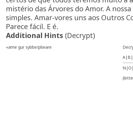
mistério das Árvores do Amor. A nos
simples. Amar-vores uns aos Outros 
Parece fácil. E é.
Additional Hints
(
Decrypt
)
«arne gur sybbe/pbeare
Decr
A|B|
-------
N|O
(lett