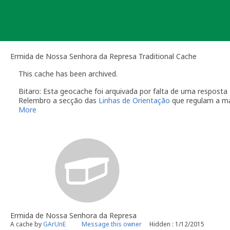
Skip
to
content
Ermida de Nossa Senhora da Represa Traditional Cache
This cache has been archived.
Bitaro: Esta geocache foi arquivada por falta de uma respos
Relembro a secção das
Linhas de Orientação
que regulam a m
More
O dono da geocache é responsável por visitas à localização
Você é responsável por visitas ocasionais à sua geocach
quando alguém reporta um problema com a geocache (desap
"Precisa de Manutenção". Desactive temporariamente a s
geocache até que tenha resolvido o problema. É-lhe conc
do qual deverá verificar o estado da sua geocache. Se a 
temporariamente desactivada por um longo período de t
Se no local existe algum recipiente por favor recolha-o a 
Uma vez que se trata de um caso de falta de manutenção a s
conta este arquivamento por falta de manutenção.
Ermida de Nossa Senhora da Represa
A cache by
GArUnE
Message this owner
Hidden : 1/12/2015