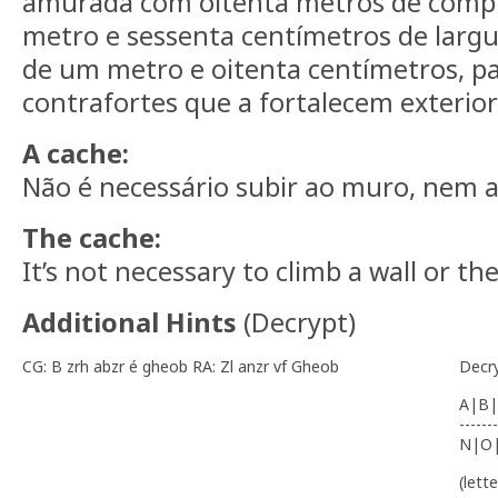
amurada com oitenta metros de comp
metro e sessenta centímetros de larg
de um metro e oitenta centímetros, p
contrafortes que a fortalecem exterio
A cache:
Não é necessário subir ao muro, nem a
The cache:
It’s not necessary to climb a wall or th
Additional Hints
(
Decrypt
)
CG: B zrh abzr é gheob RA: Zl anzr vf Gheob
Decr
A|B|
-------
N|O
(lett