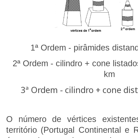
1ª Ordem - pirâmides distan
2ª Ordem - cilindro + cone listad
km
3ª Ordem - cilindro + cone di
O número de vértices existente
território (Portugal Continental 