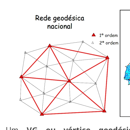
Um
VG ou vértice geodési