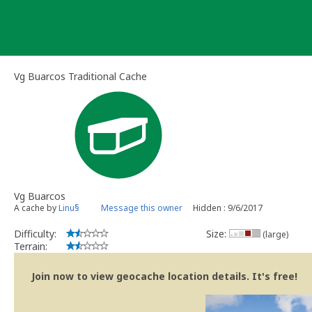
Skip
to
content
Vg Buarcos Traditional Cache
Vg Buarcos
A cache by
Linu§
Message this owner
Hidden : 9/6/2017
Difficulty:
Size:
(large)
Terrain:
Join now to view geocache location details. It's free!