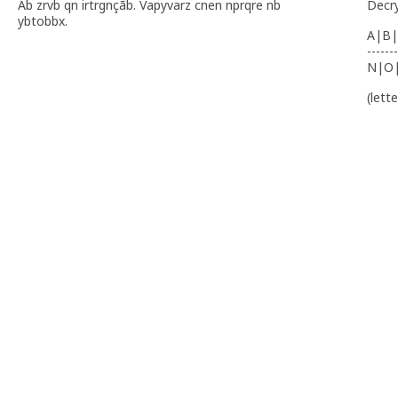
Ab zrvb qn irtrgnçãb. Vapyvarz cnen nprqre nb
Decr
ybtobbx.
A|B|
-------
N|O
(lett