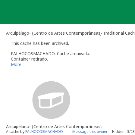
Skip
to
content
Arquipélago- {Centro de Artes Contemporâneas} Traditional Cac
This cache has been archived.
PALHOCOSMACHADO: Cache arquivada.
Container retirado.
A partir desta data não são aceites mais registos.
More
Arquipélago- {Centro de Artes Contemporâneas}
A cache by
PALHOCOSMACHADO
Message this owner
Hidden : 3/2