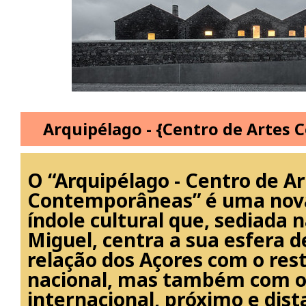
Arquipélago - {Centro de Artes
O “Arquipélago - Centro de A
Contemporâneas” é uma nova
índole cultural que, sediada n
Miguel, centra a sua esfera d
relação dos Açores com o res
nacional, mas também com o
internacional, próximo e dist