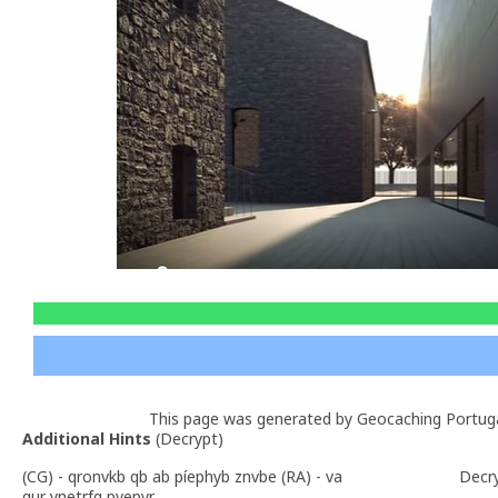
This page was generated by Geocaching Portug
Additional Hints
(
Decrypt
)
(CG) - qronvkb qb ab píephyb znvbe (RA) - va
Decr
gur ynetrfg pvepyr