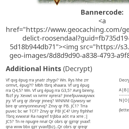
Bannercode:
<a
href="https://www.geocaching.com/ge
delict-roosendaal?guid=fb735d19
5d18b944db71"><img src="https://s
geo-images/8d8d9d90-a838-4793-a9f8
Additional Hints
(
Decrypt
)
Vf qvg épug rra ynatr zhygv? Wn. Rys hhe zrr
Decr
ormvt, épug?!? Mbh tbrq xhaara. Vf urg épug
A|B|
rra Q4,5? Wn. Vf urg épug rra G3,5? Avrg bireny,
-------
fbzf jry. Xevwt vx ivrmr xyrera? Jnnefpuvwayvwx
N|O
jry. Vf urg qr zbrvgr jnneq? WNNN! Gjvwsry wr
bire qr unnyonneurvq? Znvy qr PB. JC1? Trra
(lett
puvec bc wr TCF? Znvy qr PB! JC4? Urry frphhe!
Tbrq xvwxra! Ra naqref trjbba aót rra xrre ;|
JC5? Tn re npugre nna! Qr obrs qr gjrrqr yvaxf:
qna wvw bbx gjrr yvaxf(bz)...Qr obrs qr qreqr