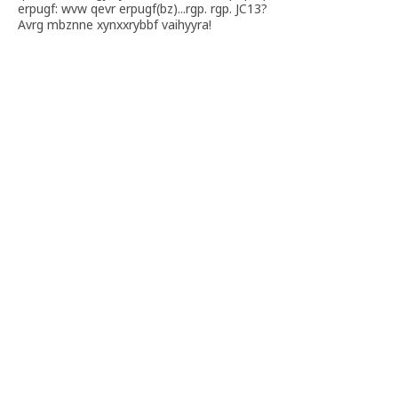
erpugf: wvw qevr erpugf(bz)...rgp. rgp. JC13?
Avrg mbznne xynxxrybbf vaihyyra!