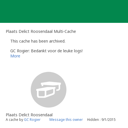
Skip
to
content
Plaats Delict Roosendaal Multi-Cache
This cache has been archived.
GC Rogier: Bedankt voor de leuke logs!
More
Plaats Delict Roosendaal
A cache by
GC Rogier
Message this owner
Hidden : 9/1/2015