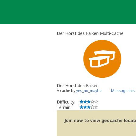
Skip
to
content
Der Horst des Falken Multi-Cache
Der Horst des Falken
A cache by
yes_no_maybe
Message this
Difficulty:
Terrain:
Join now to view geocache locatio