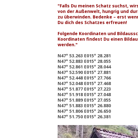
"Falls Du meinen Schatz suchst, wi
von der Außenwelt, hungrig und dur
zu überwinden. Bedenke – erst wen
Du dich des Schatzes erfreuen!
Folgende Koordinaten und Bildaussch
Koordinaten findest Du einen Bilda
werden."
N47° 53.263 E015° 28.281
N47° 52.883 E015° 28.055
N47° 52.861 E015° 28.044
N47° 52.590 E015° 27.881
N47° 52.448 E015° 27.766
N47° 52.048 E015° 27.468
N47° 51.877 E015° 27.223
N47° 51.918 E015° 27.048
N47° 51.889 E015° 27.055
N47° 51.883 E015° 26.880
N47° 51.806 E015° 26.650
N47° 51.750 E015° 26.381