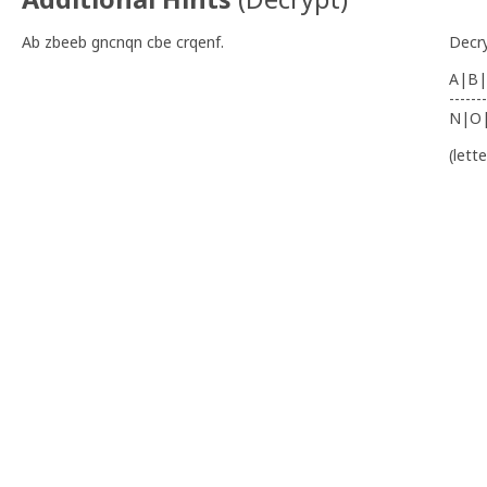
Ab zbeeb gncnqn cbe crqenf.
Decr
A|B|
-------
N|O
(lett