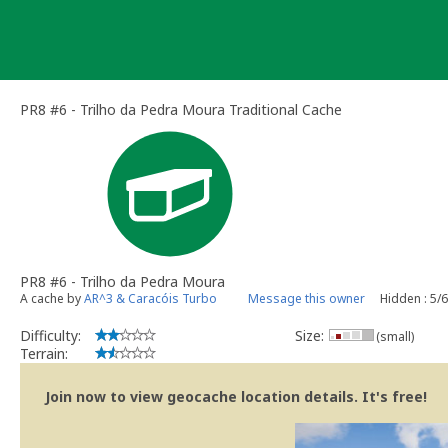
Skip
to
content
PR8 #6 - Trilho da Pedra Moura Traditional Cache
PR8 #6 - Trilho da Pedra Moura
A cache by
AR^3 & Caracóis Turbo
Message this owner
Hidden : 5/
Difficulty:
Size:
(small)
Terrain:
Join now to view geocache location details. It's free!