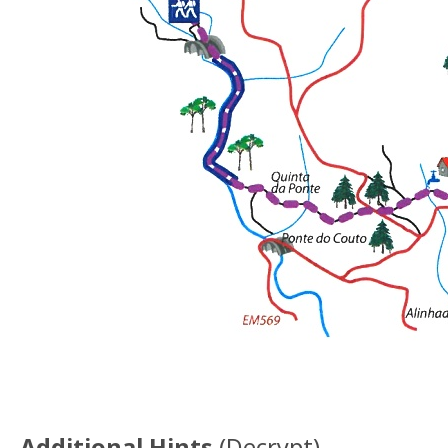
Additional Hints
(
Decrypt
)