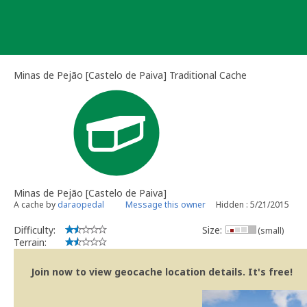
Skip
to
content
Minas de Pejão [Castelo de Paiva] Traditional Cache
Minas de Pejão [Castelo de Paiva]
A cache by
daraopedal
Message this owner
Hidden : 5/21/2015
Difficulty:
Size:
(small)
Terrain:
Join now to view geocache location details. It's free!