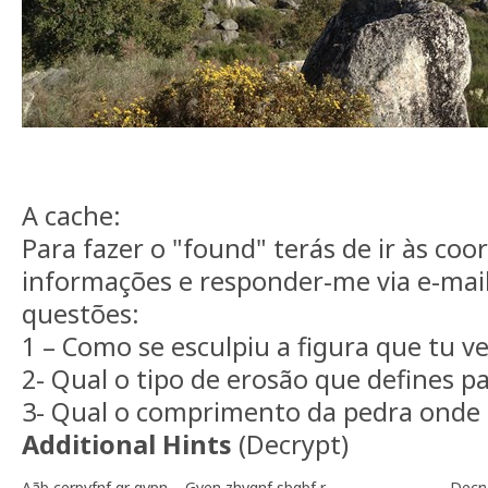
A cache:
Para fazer o "found" terás de ir às co
informações e responder-me via e-mail
questões:
1 – Como se esculpiu a figura que tu v
2- Qual o tipo de erosão que defines pa
3- Qual o comprimento da pedra onde e
Additional Hints
(
Decrypt
)
Aãb cerpvfnf qr qvpn – Gven zhvgnf sbgbf r
Decr