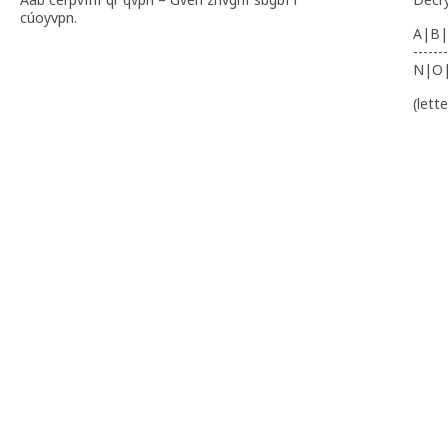
cúoyvpn.
A|B|
-------
N|O
(lett