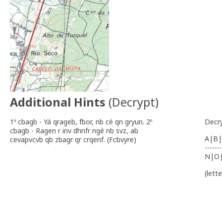
Additional Hints
(
Decrypt
)
1º cbagb - Yá qrageb, fbor, nb cé qn gryun. 2º
Decr
cbagb - Ragen r inv dhnfr ngé nb svz, ab
A|B|
cevapvcvb qb zbagr qr crqenf. (Fcbvyre)
-------
N|O
(lett