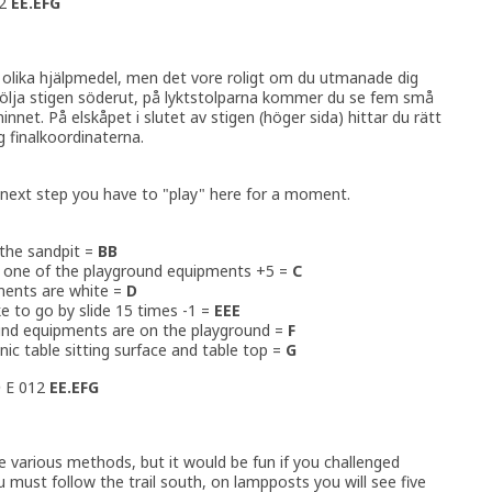
12
EE.EFG
e olika hjälpmedel, men det vore roligt om du utmanade dig
följa stigen söderut, på lyktstolparna kommer du se fem små
net. På elskåpet i slutet av stigen (höger sida) hittar du rätt
ig finalkoordinaterna.
r next step you have to "play" here for a moment.
 the sandpit =
BB
n one of the playground equipments +5 =
C
ments are white =
D
 to go by slide 15 times -1 =
EEE
und equipments are on the playground =
F
ic table sitting surface and table top =
G
D
E 012
EE.EFG
e various methods, but it would be fun if you challenged
 must follow the trail south, on lampposts you will see five