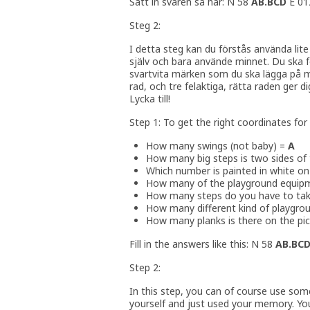
Sätt in svaren så här: N 58
AB.BCD
E 0
Steg 2:
I detta steg kan du förstås använda lit
själv och bara använde minnet. Du ska 
svartvita märken som du ska lägga på min
rad, och tre felaktiga, rätta raden ger d
Lycka till!
Step 1: To get the right coordinates fo
How many swings (not baby) =
A
How many big steps is two sides of
Which number is painted in white o
How many of the playground equip
How many steps do you have to take
How many different kind of playgro
How many planks is there on the picn
Fill in the answers like this: N 58
AB.BC
Step 2:
In this step, you can of course use som
yourself and just used your memory. You