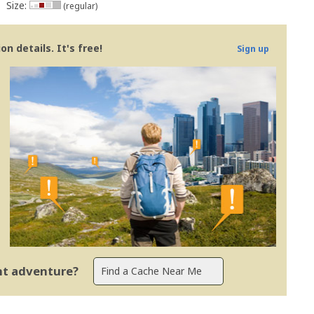
Size:
(regular)
n details. It's free!
Sign up
ent adventure?