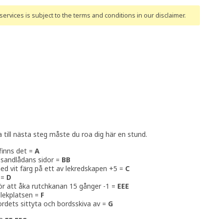
ervices is subject to the terms and conditions
in our disclaimer
.
a till nästa steg måste du roa dig här en stund.
finns det =
A
v sandlådans sidor =
BB
ed vit färg på ett av lekredskapen +5 =
C
 =
D
r att åka rutchkanan 15 gånger -1 =
EEE
 lekplatsen =
F
rdets sittyta och bordsskiva av =
G