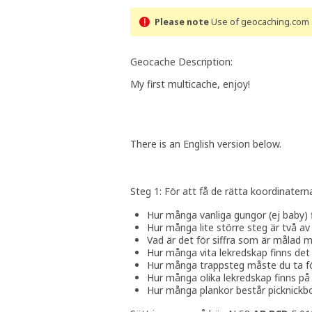
Please note
Use of geocaching.com s
Geocache Description:
My first multicache, enjoy!
There is an English version below.
Steg 1: För att få de rätta koordinatern
Hur många vanliga gungor (ej baby) 
Hur många lite större steg är två a
Vad är det för siffra som är målad m
Hur många vita lekredskap finns det
Hur många trappsteg måste du ta fö
Hur många olika lekredskap finns på
Hur många plankor består picknickbo