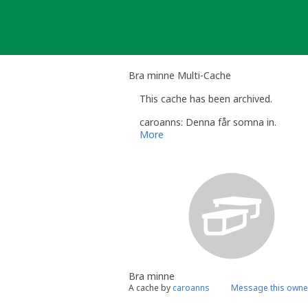
Skip
to
content
Bra minne Multi-Cache
This cache has been archived.
caroanns: Denna får somna in.
More
Bra minne
A cache by
caroanns
Message this owne