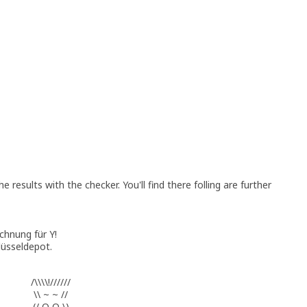
 results with the checker. You'll find there folling are further
chnung für Y!
üsseldepot.
/\\\\!//////
\\ ~ ~ //
(/ O O \)