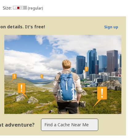
Size:
(regular)
n details. It's free!
Sign up
ent adventure?