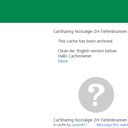
Skip
to
content
CarSharing Nostalgie ZH-Tiefenbrunnen
This cache has been archived.
Clean-Air: English version below:
Hallo Cacheowner
Dieser Cache wird archiviert, weil er
More
Gruss
Clean-Air / Cache Reaper
ACHTUNG: Bei Rückfragen wende dich
Hi cacheowner
This cache is archived because it ha
Best regards
Clean-Air / Cache Reaper
Note: If you have any questions, d
Log created by TheGrimReaper GSA
CarSharing Nostalgie ZH-Tiefenbrunnen
A cache by
sputnik11
Message this own