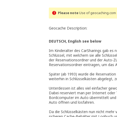
Please note
Use of geocaching.com s
Geocache Description:
DEUTSCH, English see below
Im Kinderalter des CarSharings gab es 
Schlüssel, mit welchem sie alle Schlüss
der Reservationsordner und der Auto-Zü
Reservationsordner eintragen, um das Au
Später (ab 1993) wurde die Reservation
weiterhin in Schlüsselkästen abgelegt, 
Unterdessen ist alles viel einfacher ge
Dabei reserviert man per Internet oder 
Bordcomputer im Auto übermittelt und d
Auto öffnen und losfahren.
Da die Schlüsselkästen nun nicht mehr 
sicheren Cache-Behälter mit Logbuch um