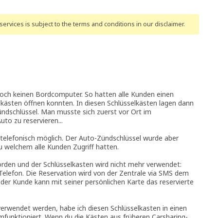
ervices is subject to the terms and conditions
in our disclaimer
.
noch keinen Bordcomputer. So hatten alle Kunden einen
elkästen öffnen konnten. In diesen Schlüsselkästen lagen dann
ndschlüssel. Man musste sich zuerst vor Ort im
to zu reservieren...
 telefonisch möglich. Der Auto-Zündschlüssel wurde aber
zu welchem alle Kunden Zugriff hatten.
worden und der Schlüsselkasten wird nicht mehr verwendet:
Telefon. Die Reservation wird von der Zentrale via SMS dem
er Kunde kann mit seiner persönlichen Karte das reservierte
verwendet werden, habe ich diesen Schlüsselkasten in einen
funktioniert. Wenn du die Kästen aus früheren Carsharing-