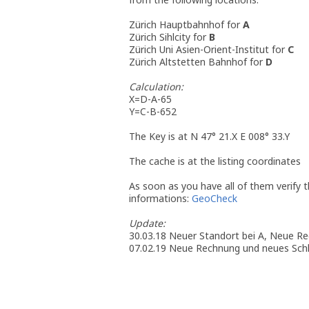
Zürich Hauptbahnhof for
A
Zürich Sihlcity for
B
Zürich Uni Asien-Orient-Institut for
C
Zürich Altstetten Bahnhof for
D
Calculation:
X=D-A-65
Y=C-B-652
The Key is at N 47° 21.X E 008° 33.Y
The cache is at the listing coordinates
As soon as you have all of them verify the
informations:
GeoCheck
Update:
30.03.18 Neuer Standort bei A, Neue Re
07.02.19 Neue Rechnung und neues Schl