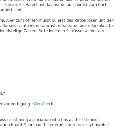
ssel noch zur Hand hast, kannst du auch direkt zum Cache
tiert sind...
he. Aber zum öffnen musst du erst das Rätsel lösen und den
s Rätsels nicht weiterkommst, erhältst du beim Parkplatz bei
den 4stellige Zahlen. Bitte lege den Schlüssel wieder am
3.Y
er zur Verfügung. :
GeoCheck
iss car sharing association who has at the listening-
tion board. Search in the internet for a four digit number