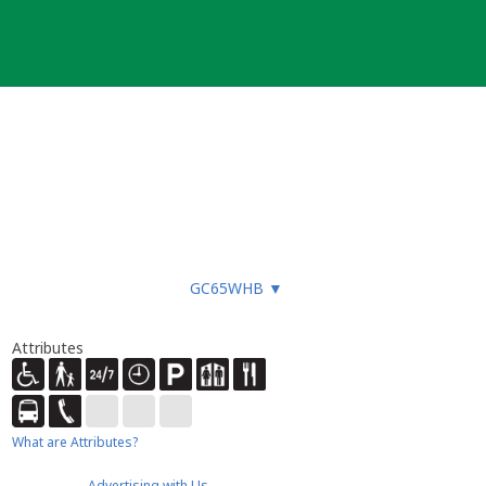
GC65WHB
▼
liziert hat.
.
Attributes
ache.
What are Attributes?
Advertising with Us