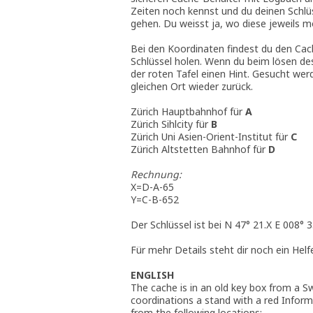
Zeiten noch kennst und du deinen Schlü
gehen. Du weisst ja, wo diese jeweils mon
Bei den Koordinaten findest du den Cac
Schlüssel holen. Wenn du beim lösen de
der roten Tafel einen Hint. Gesucht wer
gleichen Ort wieder zurück.
Zürich Hauptbahnhof für
A
Zürich Sihlcity für
B
Zürich Uni Asien-Orient-Institut für
C
Zürich Altstetten Bahnhof für
D
Rechnung:
X=D-A-65
Y=C-B-652
Der Schlüssel ist bei N 47° 21.X E 008° 3
Für mehr Details steht dir noch ein Helf
ENGLISH
The cache is in an old key box from a Sw
coordinations a stand with a red Informa
from the following locations: